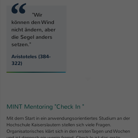
Name
be_typo_user
"Wir
können den Wind
Anbieter
TYPO3
nicht ändern, aber
die Segel anders
Laufzeit
1 Tag
setzen."
Dieser Cookie teilt der Webseite mit, ob
Aristoteles (384-
ein Besucher im Typo3-Backend
Zweck
322)
angemeldet ist und Rechte besitzt diese
zu verwalten.
MINT Mentoring "Check In "
Mit dem Start in ein anwendungsorientiertes Studium an der
Hochschule Kaiserslautern stellen sich viele Fragen.
Organisatorisches klärt sich in den ersten Tagen und Wochen
und ist dennoch ein wenig fremd. Check In ist das erste