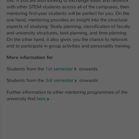
this. If you are also looking to exchange ideas and network
Einstellungen. Unter anderem eine zufällig
with other STEM students across all of the campuses, then
generierte ID, für die historische
Zweck
mentoring first-year students will be perfect for you. On the
Speicherung Ihrer vorgenommen
one hand, mentoring provides an insight into the structural
Einstellungen, falls der Webseiten-
aspects of studying: Study planning, classification of faculty
Betreiber dies eingestellt hat.
and university structures, task planning, and time planning.
On the other hand, it also gives you the chance to network
and to participate in group activities and personality training.
Name
fe_typo_user / PHPSESSID
More information for
Anbieter
TYPO3
Students from the
1st semester
onwards
Laufzeit
1 Woche
Students from the
3rd semester
onwards
Dieses Cookie ist ein Standard-Session-
Further information to other mentoring programmes of the
Cookie von TYPO3. Es speichert im Fall
university find
here
.
eines Intranet-Logins die Session-ID. So
Zweck
kann der eingeloggte Benutzer
wiedererkannt werden und es wird ihm
Zugang zu geschützten Bereichen
gewährt.