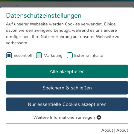
Skip to main content
Menu
University of Applied Sciences Kaiserslauter
Datenschutzeinstellungen
Studying
Open submenu
8
Auf unserer Webseite werden Cookies verwendet. Einige
davon werden zwingend benötigt, während es uns andere
You are here:
Research
Open submenu
4
Girls only
ermöglichen, Ihre Nutzererfahrung auf unserer Webseite zu
verbessern.
University
Open submenu
8
Referat Student Life Cycle
Essentiell
Marketing
Externe Inhalte
International
Open submenu
8
Alle akzeptieren
Overview
Student Life Cycle
Girls only
Speichern & schließen
Nur essentielle Cookies akzeptieren
“We
cannot direct the
Weitere Informationen anzeigen
Essentiell
wind, but we can
Essentielle Cookies werden für grundlegende Funktionen
adjust the sails.”
About
|
About