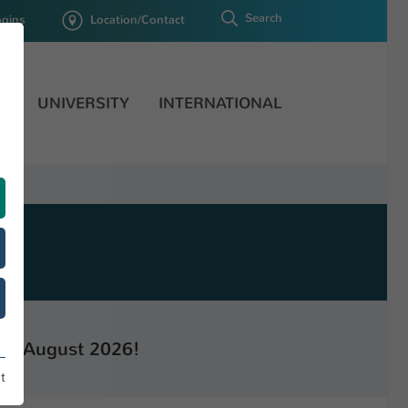
Search
ogins
Location/Contact
H
UNIVERSITY
INTERNATIONAL
: 31 August 2026!
t