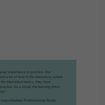
reat importance to practice. Our
nd a lot of time in the laboratory, where
 the theoretical basics, they have
practice. As a result, the learning effect
ter."
g. Luisa Medina, Professorship Textile