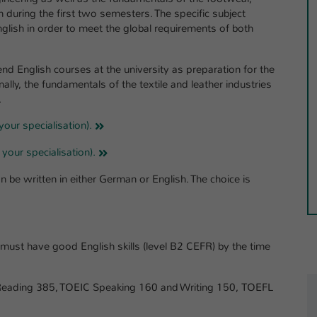
Ihrer vorgenommen Einstellungen, falls der
n during the first two semesters. The specific subject
Webseiten-Betreiber dies eingestellt hat.
nglish in order to meet the global requirements of both
Name
fe_typo_user / PHPSESSID
nd English courses at the university as preparation for the
lly, the fundamentals of the textile and leather industries
Anbieter
TYPO3
.
your specialisation).
Laufzeit
1 Woche
 your specialisation).
Dieses Cookie ist ein Standard-Session-Cookie
von TYPO3. Es speichert im Fall eines Intranet-
n be written in either German or English. The choice is
Zweck
Logins die Session-ID. So kann der eingeloggte
Benutzer wiedererkannt werden und es wird
ihm Zugang zu geschützten Bereichen gewährt.
must have good English skills (level B2 CEFR) by the time
Name
be_typo_user
 Reading 385, TOEIC Speaking 160 and Writing 150, TOEFL
Anbieter
TYPO3