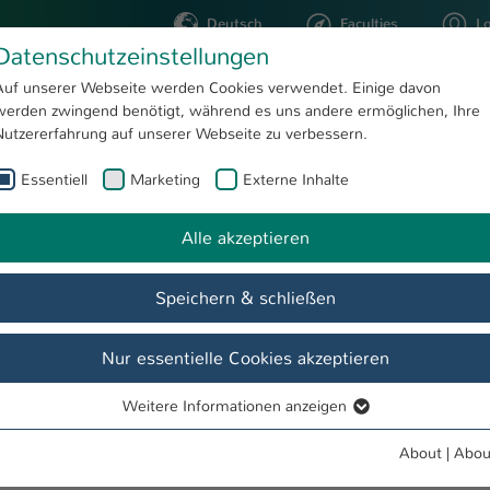
Deutsch
Faculties
L
Datenschutzeinstellungen
Kaiserslautern
Auf unserer Webseite werden Cookies verwendet. Einige davon
werden zwingend benötigt, während es uns andere ermöglichen, Ihre
STUDYING
RESEARC
Nutzererfahrung auf unserer Webseite zu verbessern.
Essentiell
Marketing
Externe Inhalte
ther and Textile Engineering
Alle akzeptieren
Speichern & schließen
Nur essentielle Cookies akzeptieren
Weitere Informationen anzeigen
lications from international students extended
Essentiell
Essentielle Cookies werden für grundlegende Funktionen der
About
|
Abou
Webseite benötigt. Dadurch ist gewährleistet, dass die Webseite