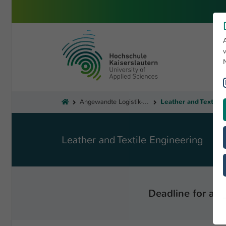
Skip to main content
University of Applied Sciences 
You are here:
Lea
Angewandte Logistik- und Polymerwissenschaften
Leather and Textile Engineering
Deadline for app