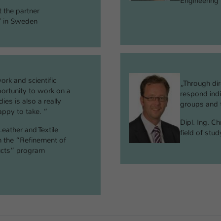
Engineering
 the partner
s" in Sweden
ork and scientific
„Through dir
pportunity to work on a
respond indi
ies is also a really
groups and t
appy to take. “
Dipl. Ing. C
Leather and Textile
field of stu
n the “Refinement of
ucts” program