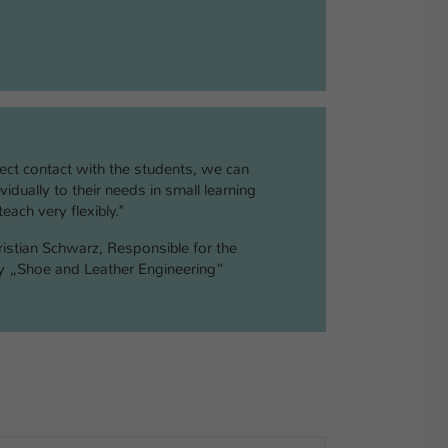
ect contact with the students, we can
vidually to their needs in small learning
each very flexibly."
hristian Schwarz, Responsible for the
dy „Shoe and Leather Engineering“