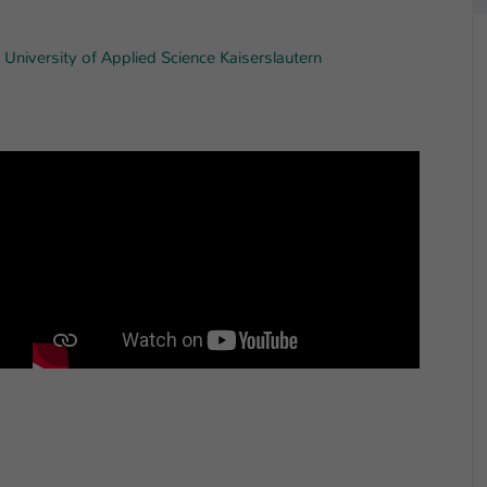
Laufzeit
1 Tag
 University of Applied Science Kaiserslautern
Dieser Cookie teilt der Webseite mit, ob ein
Zweck
Besucher im Typo3-Backend angemeldet ist und
Rechte besitzt diese zu verwalten.