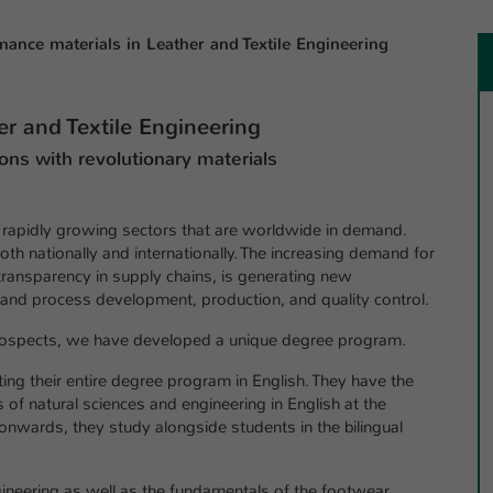
einwandfrei funktioniert.
mance materials in
L
eather and
T
extile
E
ngineering
Name
Cookie-Informationen anzeigen
cookie_optin
Anbieter
TYPO3
Marketing
r and Textile Engineering
Diese Cookies werden verwendet um das Nutzungsverhalten der
Laufzeit
1 Jahr
ons with revolutionary materials
Besucher auf der Website nachzuverfolgen. Die erhobenen Daten
werden anonymisiert und ausschließlich für interne Zwecke
Dieses Cookie wird verwendet, um Ihre Cookie-
Zweck
verwendet.
Einstellungen für diese Website zu speichern.
nd rapidly growing sectors that are worldwide in demand.
Name
Cookie-Informationen anzeigen
_pk_*.*
oth nationally and internationally. The increasing demand for
transparency in supply chains, is generating new
Name
SgCookieOptin.lastPreferences
Anbieter
l and process development, production, and quality control.
Hochschule Kaiserslautern
Externe Inhalte
Anbieter
TYPO3
Wir verwenden auf unserer Website externe Inhalte (Youtube,
 prospects, we have developed a unique degree program.
Laufzeit
7 Tage
Vimeo, Issuu), um Ihnen zusätzliche Informationen anzubieten.
Laufzeit
ing their entire degree program in English. They have the
1 Jahr
Cookie von Matomo für Website-Analysen.
 of natural sciences and engineering in English at the
Zweck
Erzeugt statistische Daten darüber, wie der
nwards, they study alongside students in the bilingual
Dieser Wert speichert Ihre Consent-
Besucher die Website nutzt.
Einstellungen. Unter anderem eine zufällig
Zweck
generierte ID, für die historische Speicherung
gineering as well as the fundamentals of the footwear,