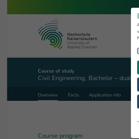
Skip to main content
University of Applied Sciences 
You are here:
Building and Design
Study programs
Civil 
Course of study
Civil Engineering, Bachelor – dual
Overview
Facts
Application info
Coo
Course program