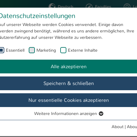
Deutsch
Faculties
L
Datenschutzeinstellungen
Kaiserslautern
Auf unserer Webseite werden Cookies verwendet. Einige davon
werden zwingend benötigt, während es uns andere ermöglichen, Ihre
STUDYING
RESEARC
Nutzererfahrung auf unserer Webseite zu verbessern.
Essentiell
Marketing
Externe Inhalte
Civil Engineering – dual
Engineering
Alle akzeptieren
Speichern & schließen
peration companies
Nur essentielle Cookies akzeptieren
Weitere Informationen anzeigen
Essentiell
Essentielle Cookies werden für grundlegende Funktionen der
About
|
Abou
Webseite benötigt. Dadurch ist gewährleistet, dass die Webseite