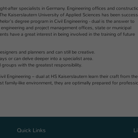
einwandfrei funktioniert.
ht-after specialists in Germany. Engineering offices and constructi
Name
Cookie-Informationen anzeigen
cookie_optin
The Kaiserslautern University of Applied Sciences has been success
helor's degree program in Civil Engineering - dual is the answer to
Anbieter
TYPO3
 engineering and project management offices, state or municipal
Marketing
ts have a great interest in being involved in the training of future
Diese Cookies werden verwendet um das Nutzungsverhalten der
Laufzeit
1 Jahr
Besucher auf der Website nachzuverfolgen. Die erhobenen Daten
werden anonymisiert und ausschließlich für interne Zwecke
esigners and planners and can still be creative.
Dieses Cookie wird verwendet, um Ihre Cookie-
Zweck
verwendet.
ays or can delve deeper into a specialist area.
Einstellungen für diese Website zu speichern.
 groups with the greatest responsibility.
Name
Cookie-Informationen anzeigen
_pk_*.*
il Engineering – dual at HS Kaiserslautern learn their craft from the
Name
SgCookieOptin.lastPreferences
t family-like environment, they are optimally prepared for professi
Anbieter
Hochschule Kaiserslautern
Externe Inhalte
Anbieter
TYPO3
Wir verwenden auf unserer Website externe Inhalte (Youtube,
Laufzeit
7 Tage
Vimeo, Issuu), um Ihnen zusätzliche Informationen anzubieten.
Laufzeit
1 Jahr
Cookie von Matomo für Website-Analysen.
Zweck
Erzeugt statistische Daten darüber, wie der
Dieser Wert speichert Ihre Consent-
Besucher die Website nutzt.
Einstellungen. Unter anderem eine zufällig
Quick Links
L
Zweck
generierte ID, für die historische Speicherung