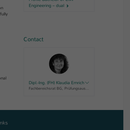
Engineering – dual
on
fully
Contact
onal
Dipl.-Ing. (FH) Klaudia Emrich
Fachbereichsrat BG, Prüfungsausschuss BI FB BG, Fachausschuss Studium und Lehre BG, Studiengangsassistentin FB BG
inks