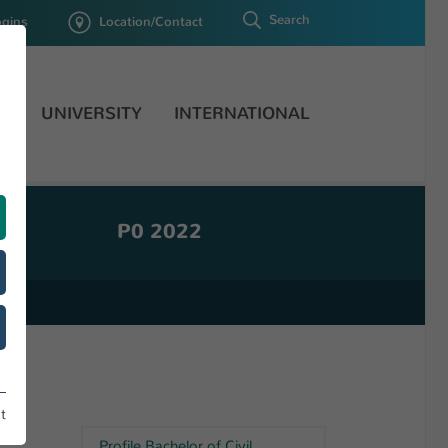
Search
ogins
Location/Contact
H
UNIVERSITY
INTERNATIONAL
P0 2022
t
Profile Bachelor of Civil