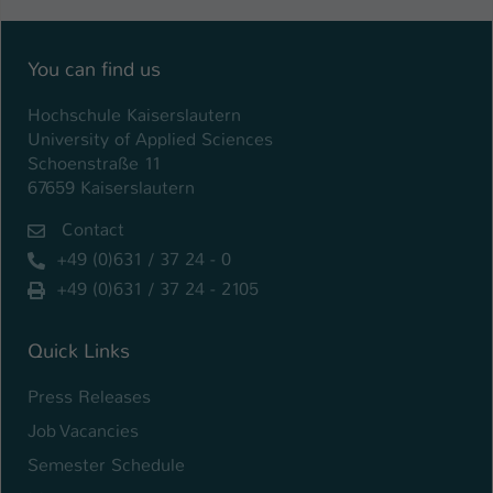
Name
be_typo_user
You can find us
Anbieter
TYPO3
Hochschule Kaiserslautern
Laufzeit
1 Tag
University of Applied Sciences
Schoenstraße 11
Dieser Cookie teilt der Webseite mit, ob
67659 Kaiserslautern
ein Besucher im Typo3-Backend
Zweck
Contact
angemeldet ist und Rechte besitzt diese
zu verwalten.
+49 (0)631 / 37 24 - 0
+49 (0)631 / 37 24 - 2105
Quick Links
Press Releases
Job Vacancies
Semester Schedule