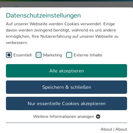
Skip to main content
Menu
University of Applied Sciences Kaiserslauter
Datenschutzeinstellungen
Studying
Open submenu
8
Auf unserer Webseite werden Cookies verwendet. Einige
davon werden zwingend benötigt, während es uns andere
You are here:
Research
Open submenu
4
Interior Design
ermöglichen, Ihre Nutzererfahrung auf unserer Webseite zu
verbessern.
University
Open submenu
8
Course of study
Essentiell
Marketing
Externe Inhalte
International
Open submenu
8
Interior Design, Bachelor
Alle akzeptieren
Overview
Facts
Application Info
Speichern & schließen
Nur essentielle Cookies akzeptieren
Weitere Informationen anzeigen
Essentiell
Essentielle Cookies werden für grundlegende Funktionen
About
|
About