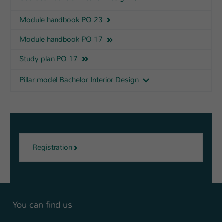
Name
be_typo_user
Module handbook PO 23
Anbieter
TYPO3
Module handbook PO 17
Study plan PO 17
Laufzeit
1 Tag
Pillar model Bachelor Interior Design
Dieser Cookie teilt der Webseite mit, ob
ein Besucher im Typo3-Backend
Zweck
angemeldet ist und Rechte besitzt diese
zu verwalten.
Registration
You can find us