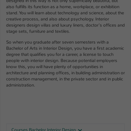
designed in this way is not only superficially beautiful, but
Einstellungen. Unter anderem eine zufällig
also fulfills its function as a home, workplace, or exhibition
generierte ID, für die historische
Zweck
stand. You will learn about technology and science, about the
Speicherung Ihrer vorgenommen
creative process, and also about psychology. Interior
Einstellungen, falls der Webseiten-
designers design villas and luxury liners, doctor's offices and
Betreiber dies eingestellt hat.
stage sets, furniture and textiles.
So when you graduate after seven semesters with a
Name
fe_typo_user / PHPSESSID
Bachelor of Arts in Interior Design, you have a first academic
degree that qualifies you for a career, a license to touch
Anbieter
TYPO3
people with interior design. Because potential employers
know this, you will have plenty of opportunities in
Laufzeit
1 Woche
architecture and planning offices, in building administration or
construction management, in the private sector and in public
Dieses Cookie ist ein Standard-Session-
administration.
Cookie von TYPO3. Es speichert im Fall
eines Intranet-Logins die Session-ID. So
Zweck
kann der eingeloggte Benutzer
wiedererkannt werden und es wird ihm
Zugang zu geschützten Bereichen
gewährt.
Courses Bachelor Interior Design