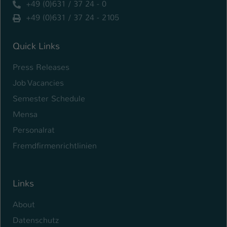
+49 (0)631 / 37 24 - 0
+49 (0)631 / 37 24 - 2105
Name
be_typo_user
Anbieter
TYPO3
Quick Links
Laufzeit
1 Tag
Press Releases
Job Vacancies
Dieser Cookie teilt der Webseite mit, ob
ein Besucher im Typo3-Backend
Semester Schedule
Zweck
angemeldet ist und Rechte besitzt diese
Mensa
zu verwalten.
Personalrat
Fremdfirmenrichtlinien
Links
About
Datenschutz