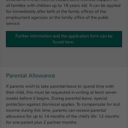
Einstellungen. Unter anderem eine zufällig
all families with children up to 18 years old. It can be applied
generierte ID, für die historische
Zweck
for immediately after birth at the family offices of the
Speicherung Ihrer vorgenommen
employment agencies or the family office of the public
Einstellungen, falls der Webseiten-
service.
Betreiber dies eingestellt hat.
Further information and the application form can be
found here.
Name
fe_typo_user / PHPSESSID
Anbieter
TYPO3
Laufzeit
1 Woche
Parental Allowance
Dieses Cookie ist ein Standard-Session-
If parents wish to take parental leave to spend time with
Cookie von TYPO3. Es speichert im Fall
their child, this must be requested in writing at least seven
eines Intranet-Logins die Session-ID. So
weeks before it begins. During parental leave, special
Zweck
kann der eingeloggte Benutzer
protection against dismissal applies. To compensate for lost
wiedererkannt werden und es wird ihm
income during this time, parents can receive parental
Zugang zu geschützten Bereichen
allowance for up to 14 months of the child’s life: 12 months
gewährt.
for one parent plus 2 partner months.