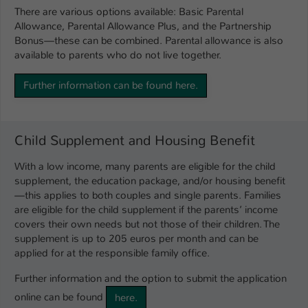
There are various options available: Basic Parental
Name
be_typo_user
Allowance, Parental Allowance Plus, and the Partnership
Bonus—these can be combined. Parental allowance is also
Anbieter
TYPO3
available to parents who do not live together.
Laufzeit
1 Tag
Further information can be found here.
Dieser Cookie teilt der Webseite mit, ob
ein Besucher im Typo3-Backend
Zweck
Child Supplement and Housing Benefit
angemeldet ist und Rechte besitzt diese
zu verwalten.
With a low income, many parents are eligible for the child
supplement, the education package, and/or housing benefit
—this applies to both couples and single parents. Families
are eligible for the child supplement if the parents’ income
covers their own needs but not those of their children. The
supplement is up to 205 euros per month and can be
applied for at the responsible family office.
Further information and the option to submit the application
online can be found
here.