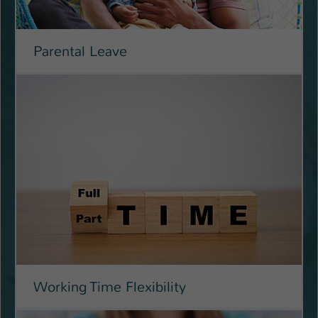
Einstellungen. Unter anderem eine zufällig
generierte ID, für die historische
Zweck
Speicherung Ihrer vorgenommen
Parental Leave
Einstellungen, falls der Webseiten-
Betreiber dies eingestellt hat.
Name
fe_typo_user / PHPSESSID
Anbieter
TYPO3
Laufzeit
1 Woche
Dieses Cookie ist ein Standard-Session-
Cookie von TYPO3. Es speichert im Fall
eines Intranet-Logins die Session-ID. So
Zweck
kann der eingeloggte Benutzer
wiedererkannt werden und es wird ihm
Zugang zu geschützten Bereichen
Working Time Flexibility
gewährt.