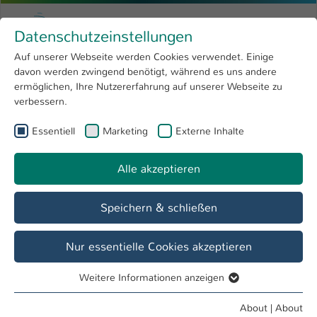
Skip to main content
Menu
University of Applied Sciences Kaiserslauter
Datenschutzeinstellungen
Studying
Open submenu
8
Auf unserer Webseite werden Cookies verwendet. Einige
davon werden zwingend benötigt, während es uns andere
You are here:
Research
Open submenu
4
Information & Counseling
ermöglichen, Ihre Nutzererfahrung auf unserer Webseite zu
verbessern.
University
Open submenu
8
Diversity management
Essentiell
Marketing
Externe Inhalte
International
Open submenu
8
Alle akzeptieren
Overview
Information & Counseling
Speichern & schließen
Parent & Child
Nur essentielle Cookies akzeptieren
Weitere Informationen anzeigen
Your Baby Has Finally Arrived, or You Are Starting to Work or
Essentiell
Study with a Child/Children at the University
Essentielle Cookies werden für grundlegende Funktionen
About
|
About