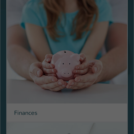
Name
be_typo_user
Anbieter
TYPO3
Laufzeit
1 Tag
Dieser Cookie teilt der Webseite mit, ob
ein Besucher im Typo3-Backend
Zweck
angemeldet ist und Rechte besitzt diese
zu verwalten.
Finances