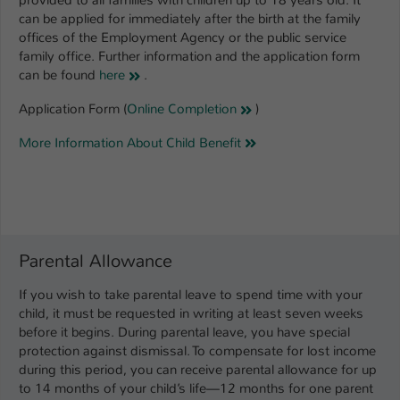
provided to all families with children up to 18 years old. It
can be applied for immediately after the birth at the family
Name
be_typo_user
offices of the Employment Agency or the public service
family office. Further information and the application form
Anbieter
TYPO3
can be found
here
.
Laufzeit
1 Tag
Application Form (
Online Completion
)
More Information About Child Benefit
Dieser Cookie teilt der Webseite mit, ob
ein Besucher im Typo3-Backend
Zweck
angemeldet ist und Rechte besitzt diese
zu verwalten.
Parental Allowance
If you wish to take parental leave to spend time with your
child, it must be requested in writing at least seven weeks
before it begins. During parental leave, you have special
protection against dismissal. To compensate for lost income
during this period, you can receive parental allowance for up
to 14 months of your child’s life—12 months for one parent