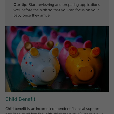
Einstellungen. Unter anderem eine zufällig
Our tip:
Start reviewing and preparing applications
generierte ID, für die historische
Zweck
well before the birth so that you can focus on your
Speicherung Ihrer vorgenommen
baby once they arrive.
Einstellungen, falls der Webseiten-
Betreiber dies eingestellt hat.
Name
fe_typo_user / PHPSESSID
Anbieter
TYPO3
Laufzeit
1 Woche
Dieses Cookie ist ein Standard-Session-
Cookie von TYPO3. Es speichert im Fall
eines Intranet-Logins die Session-ID. So
Zweck
kann der eingeloggte Benutzer
wiedererkannt werden und es wird ihm
Child Benefit
Zugang zu geschützten Bereichen
gewährt.
Child benefit is an income-independent financial support