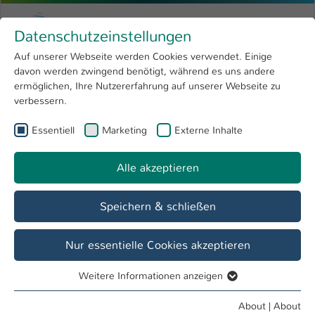
Skip to main content
Menu
University of Applied Sciences Kaiserslauter
Datenschutzeinstellungen
Studying
Open submenu
8
Auf unserer Webseite werden Cookies verwendet. Einige
davon werden zwingend benötigt, während es uns andere
You are here:
Research
Open submenu
4
Finances
ermöglichen, Ihre Nutzererfahrung auf unserer Webseite zu
verbessern.
University
Open submenu
8
Diversity management
Essentiell
Marketing
Externe Inhalte
International
Open submenu
8
Alle akzeptieren
Overview
Information & Counseling
Speichern & schließen
Finances
Nur essentielle Cookies akzeptieren
Weitere Informationen anzeigen
Essentiell
Essentielle Cookies werden für grundlegende Funktionen
Finances and Studies
About
|
About