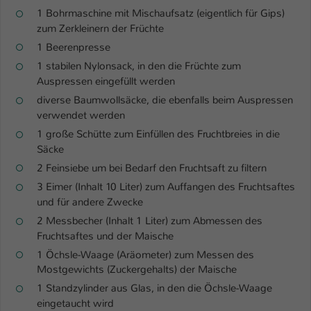
1 Bohrmaschine mit Mischaufsatz (eigentlich für Gips)
Name
be_typo_user
zum Zerkleinern der Früchte
1 Beerenpresse
Anbieter
TYPO3
1 stabilen Nylonsack, in den die Früchte zum
Auspressen eingefüllt werden
Laufzeit
1 Tag
diverse Baumwollsäcke, die ebenfalls beim Auspressen
Dieser Cookie teilt der Webseite mit, ob
verwendet werden
ein Besucher im Typo3-Backend
1 große Schütte zum Einfüllen des Fruchtbreies in die
Zweck
angemeldet ist und Rechte besitzt diese
Säcke
zu verwalten.
2 Feinsiebe um bei Bedarf den Fruchtsaft zu filtern
3 Eimer (Inhalt 10 Liter) zum Auffangen des Fruchtsaftes
und für andere Zwecke
2 Messbecher (Inhalt 1 Liter) zum Abmessen des
Fruchtsaftes und der Maische
1 Öchsle-Waage (Aräometer) zum Messen des
Mostgewichts (Zuckergehalts) der Maische
1 Standzylinder aus Glas, in den die Öchsle-Waage
eingetaucht wird