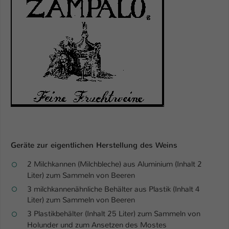
Einstellungen. Unter anderem eine zufällig
generierte ID, für die historische
Zweck
Speicherung Ihrer vorgenommen
Einstellungen, falls der Webseiten-
Betreiber dies eingestellt hat.
Name
fe_typo_user / PHPSESSID
Anbieter
TYPO3
Laufzeit
1 Woche
Geräte zur eigentlichen Herstellung des Weins
Dieses Cookie ist ein Standard-Session-
Cookie von TYPO3. Es speichert im Fall
2 Milchkannen (Milchbleche) aus Aluminium (Inhalt 2
eines Intranet-Logins die Session-ID. So
Liter) zum Sammeln von Beeren
Zweck
kann der eingeloggte Benutzer
3 milchkannenähnliche Behälter aus Plastik (Inhalt 4
wiedererkannt werden und es wird ihm
Liter) zum Sammeln von Beeren
Zugang zu geschützten Bereichen
3 Plastikbehälter (Inhalt 25 Liter) zum Sammeln von
gewährt.
Holunder und zum Ansetzen des Mostes