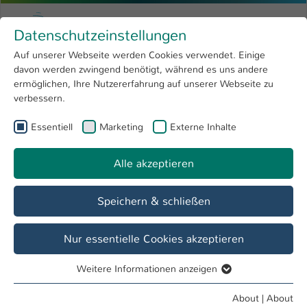
Skip to main content
Menu
University of Applied Sciences Kaiserslauter
Datenschutzeinstellungen
Studying
Open submenu
8
Auf unserer Webseite werden Cookies verwendet. Einige
davon werden zwingend benötigt, während es uns andere
You are here:
Research
Open submenu
4
Feine Fruchtweine
ermöglichen, Ihre Nutzererfahrung auf unserer Webseite zu
verbessern.
University
Open submenu
8
Dr.-Ing. Hubert Zitt
Essentiell
Marketing
Externe Inhalte
International
Open submenu
8
"Mein Name ist Zitt,
Alle akzeptieren
Hubert Zitt
ich habe die Lizenz zum Löten.
"
Speichern & schließen
Overview
Lehrveranstaltungen
Nur essentielle Cookies akzeptieren
Weitere Informationen anzeigen
Essentiell
Zitt & Zampalo ® - Das Equipment
Essentielle Cookies werden für grundlegende Funktionen
About
|
About