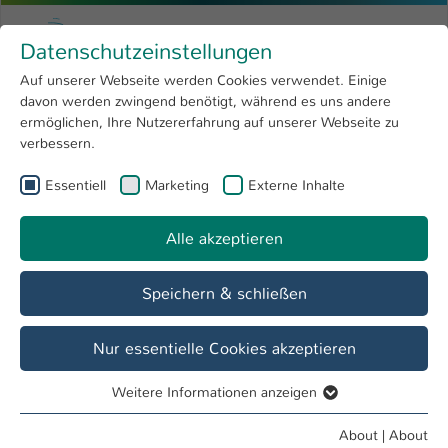
Skip to main content
Menu
University of Applied Sciences Kaiserslauter
Datenschutzeinstellungen
Studying
Open submenu
8
Auf unserer Webseite werden Cookies verwendet. Einige
davon werden zwingend benötigt, während es uns andere
You are here:
Research
Open submenu
4
Kreatives
ermöglichen, Ihre Nutzererfahrung auf unserer Webseite zu
verbessern.
University
Open submenu
8
Dr.-Ing. Hubert Zitt
Essentiell
Marketing
Externe Inhalte
International
Open submenu
8
"Mein Name ist Zitt,
Alle akzeptieren
Hubert Zitt
ich habe die Lizenz zum Löten.
"
Speichern & schließen
Overview
Lehrveranstaltungen
Nur essentielle Cookies akzeptieren
Zitt und Zampalo
Weitere Informationen anzeigen
Essentiell
Feine Fruchtweine
Essentielle Cookies werden für grundlegende Funktionen
About
|
About