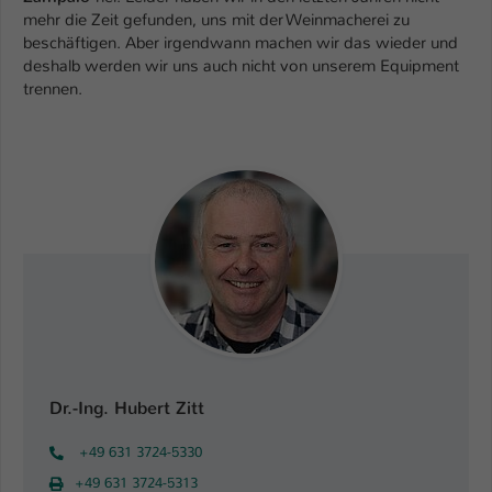
Einstellungen. Unter anderem eine zufällig
mehr die Zeit gefunden, uns mit der Weinmacherei zu
generierte ID, für die historische
Zweck
beschäftigen. Aber irgendwann machen wir das wieder und
Speicherung Ihrer vorgenommen
deshalb werden wir uns auch nicht von unserem Equipment
Einstellungen, falls der Webseiten-
trennen.
Betreiber dies eingestellt hat.
Name
fe_typo_user / PHPSESSID
Anbieter
TYPO3
Laufzeit
1 Woche
Dieses Cookie ist ein Standard-Session-
Cookie von TYPO3. Es speichert im Fall
eines Intranet-Logins die Session-ID. So
Zweck
kann der eingeloggte Benutzer
Dr.-Ing. Hubert Zitt
wiedererkannt werden und es wird ihm
Zugang zu geschützten Bereichen
+49 631 3724-5330
gewährt.
+49 631 3724-5313