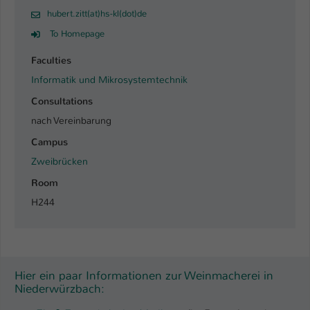
hubert.zitt(at)hs-kl(dot)de
Name
be_typo_user
To Homepage
Anbieter
TYPO3
Faculties
Informatik und Mikrosystemtechnik
Laufzeit
1 Tag
Consultations
Dieser Cookie teilt der Webseite mit, ob
nach Vereinbarung
ein Besucher im Typo3-Backend
Zweck
Campus
angemeldet ist und Rechte besitzt diese
zu verwalten.
Zweibrücken
Room
H244
Hier ein paar Informationen zur Weinmacherei in
Niederwürzbach: