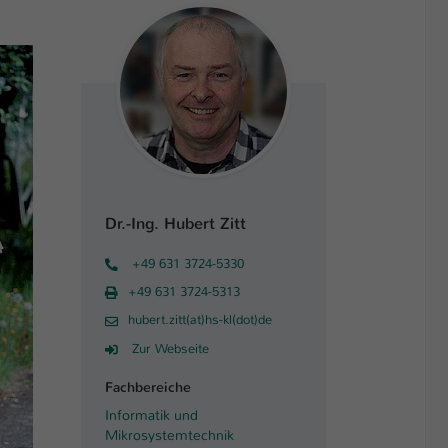
Dr.-Ing. Hubert Zitt
+49 631 3724-5330
+49 631 3724-5313
hubert.zitt(at)hs-kl(dot)de
Zur Webseite
Fachbereiche
Informatik und
Mikrosystemtechnik