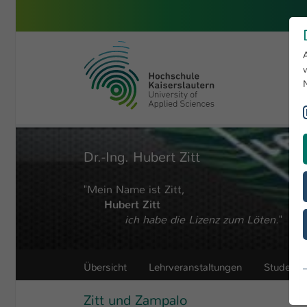
Zum Hauptinhalt springen
Hochschule Kaiserslautern
Sie sind hier:
Hochschule
Profil
Personenverzeichnis
H
Dr.-Ing. Hubert Zitt
"Mein Name ist Zitt,
Hubert Zitt
ich habe die Lizenz zum Löten.
"
Übersicht
Lehrveranstaltungen
Studentis
Zitt und Zampalo