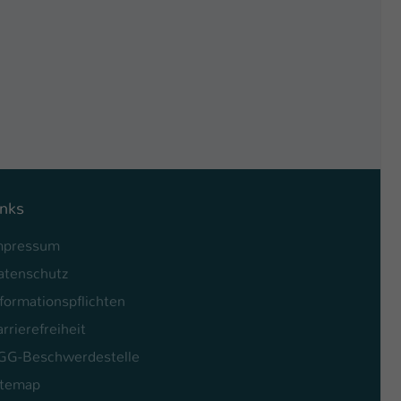
inks
mpressum
atenschutz
formationspflichten
rrierefreiheit
GG-Beschwerdestelle
itemap