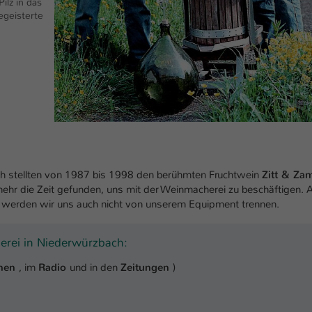
ilz in das
Ihrer vorgenommen Einstellungen, falls der
egeisterte
Webseiten-Betreiber dies eingestellt hat.
Name
fe_typo_user / PHPSESSID
Anbieter
TYPO3
Laufzeit
1 Woche
Dieses Cookie ist ein Standard-Session-Cookie
von TYPO3. Es speichert im Fall eines Intranet-
ch stellten von 1987 bis 1998 den berühmten Fruchtwein
Zitt & Za
Zweck
Logins die Session-ID. So kann der eingeloggte
 mehr die Zeit gefunden, uns mit der Weinmacherei zu beschäftigen. 
Benutzer wiedererkannt werden und es wird
werden wir uns auch nicht von unserem Equipment trennen.
ihm Zugang zu geschützten Bereichen gewährt.
erei in Niederwürzbach:
Name
be_typo_user
ehen
, im
Radio
und in den
Zeitungen
)
Anbieter
TYPO3