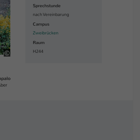
Sprechstunde
nach Vereinbarung
Campus
Zweibrücken
Raum
H244
Foto: Jo Steinmetz
mpalo
Aber