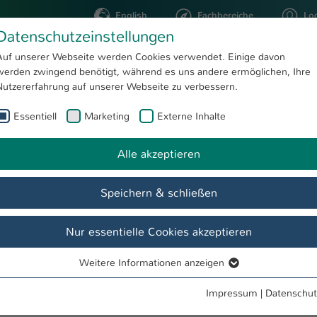
English
Fachbereiche
Lo
Datenschutzeinstellungen
Auf unserer Webseite werden Cookies verwendet. Einige davon
werden zwingend benötigt, während es uns andere ermöglichen, Ihre
STUDIUM
FORSCHUNG
Nutzererfahrung auf unserer Webseite zu verbessern.
Essentiell
Marketing
Externe Inhalte
Feine Fruchtweine
ubert Zitt
Kreatives
Alle akzeptieren
Speichern & schließen
Nur essentielle Cookies akzeptieren
Weitere Informationen anzeigen
Essentiell
che Projekte
Bücher
Kreatives
Über mich
Star Trek
Essentielle Cookies werden für grundlegende Funktionen der
Impressum
|
Datenschut
Webseite benötigt. Dadurch ist gewährleistet, dass die Webseite