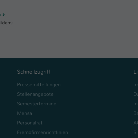
Laufzeit
1 Tag
k
Dieser Cookie teilt der Webseite mit, ob ein
ildern)
Zweck
Besucher im Typo3-Backend angemeldet ist und
Rechte besitzt diese zu verwalten.
Schnellzugriff
L
Pressemitteilungen
I
Stellenangebote
D
Semestertermine
In
Mensa
Ba
Personalrat
A
Fremdfirmenrichtlinien
S