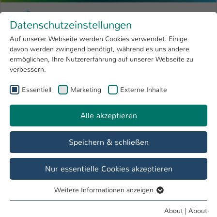
Skip to main content
Menu
University of Applied Sciences Kaiserslauter
Datenschutzeinstellungen
Studying
Open submenu
8
Auf unserer Webseite werden Cookies verwendet. Einige
davon werden zwingend benötigt, während es uns andere
You are here:
Research
Open submenu
4
Menschen und Projekte
ermöglichen, Ihre Nutzererfahrung auf unserer Webseite zu
verbessern.
University
Open submenu
8
Essentiell
Marketing
Externe Inhalte
Show larger version
International
Open submenu
8
Alle akzeptieren
Speichern & schließen
Nur essentielle Cookies akzeptieren
Weitere Informationen anzeigen
Essentiell
Essentielle Cookies werden für grundlegende Funktionen
About
|
About