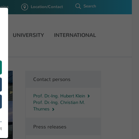
Search
ogins
Location/Contact
H
UNIVERSITY
INTERNATIONAL
Contact persons
Prof. Dr.-Ing. Hubert Klein
Prof. Dr.-Ing. Christian M.
Thurnes
Press releases
t