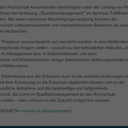
Ihrer vorgenommen Einstellungen, falls der
r Hochschule Kaiserslautern besichtigten unter der Leitung von Pr
Webseiten-Betreiber dies eingestellt hat.
Rahmen der Vorlesung „Qualitätsmanagement“ im April das Fulfillmen
rn. Bei einem intensiven Besichtigungsrundgang konnten die
owohl vollautomatisierten und roboterintensiven Bereichen als auc
Name
fe_typo_user / PHPSESSID
den beobachten.
Anbieter
TYPO3
er Prozesse veranschaulicht und verstärkt werden. In anschließenden
rgehende Fragen stellen – sowohl zu den betrieblichen Abläufen, a
Laufzeit
1 Woche
n im Management bzw. in Stabsfunktionen, wie dem
nen und Wiedererkennen einiger theoretischer Vorlesungsinhalte in
Dieses Cookie ist ein Standard-Session-Cookie
es Weltkonzerns.
von TYPO3. Es speichert im Fall eines Intranet-
Zweck
Logins die Session-ID. So kann der eingeloggte
 Erkenntnisse aus der Exkursion auch in die weiteren Vorlesungen ei
mit ihrer Erinnerung an die Exkursion abgleichen können und so die
Benutzer wiedererkannt werden und es wird
eundliche Aufnahme und die bereitwillige und tiefgreifende
ihm Zugang zu geschützten Bereichen gewährt.
 somit, die Lehre im Qualitätsmanagement an der Hochschule
u halten – dies soll auch in der Zukunft fortgeführt werden.
Name
be_typo_user
PINNOMETH
www.hs-kl.de/opinnometh/
Anbieter
TYPO3