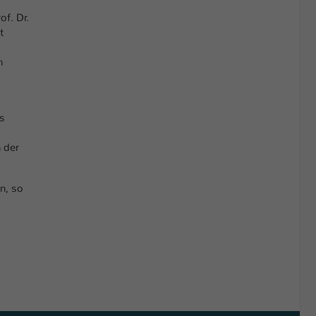
of. Dr.
t
h
ls
 der
n, so