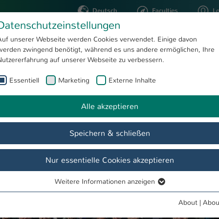
Deutsch
Faculties
L
Datenschutzeinstellungen
Kaiserslautern
Auf unserer Webseite werden Cookies verwendet. Einige davon
werden zwingend benötigt, während es uns andere ermöglichen, Ihre
STUDYING
RESEARC
Nutzererfahrung auf unserer Webseite zu verbessern.
Essentiell
Marketing
Externe Inhalte
Wirtschaftsingenieurwesen und modernste Logistik
Alle akzeptieren
Speichern & schließen
Nur essentielle Cookies akzeptieren
Weitere Informationen anzeigen
Essentiell
Essentielle Cookies werden für grundlegende Funktionen der
About
|
Abou
Webseite benötigt. Dadurch ist gewährleistet, dass die Webseite