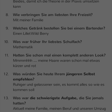
Beides, damit ich die Theorie in der Praxis umsetzen
kann
Name
be_typo_user
Wie verbringen Sie am liebsten Ihre Freizeit?
Anbieter
TYPO3
Mit meiner Familie
Welches Getränk
bestellen Sie bei einem Bartender?
Laufzeit
1 Tag
Einen Lillet Wild Berry
Dieser Cookie teilt der Webseite mit, ob
Was war früher Ihr liebstes Schulfach?
ein Besucher im Typo3-Backend
Mathematik
Zweck
angemeldet ist und Rechte besitzt diese
Hatten Sie schon mal einen komplett anderen Look?
zu verwalten.
Mmmmhhh … meine Haare waren schon mal etwas
kürzer und rot
Was würden Sie heute Ihrem
jüngeren Selbst
empfehlen
?
Ruhiger und gelassener sein, es kommt alles so wie es
kommen soll
Was war
die schwierigste Aufgabe,
die Sie jemals
hatten?
Aktuell meine Familie, meinen Beruf und unseren Umzug