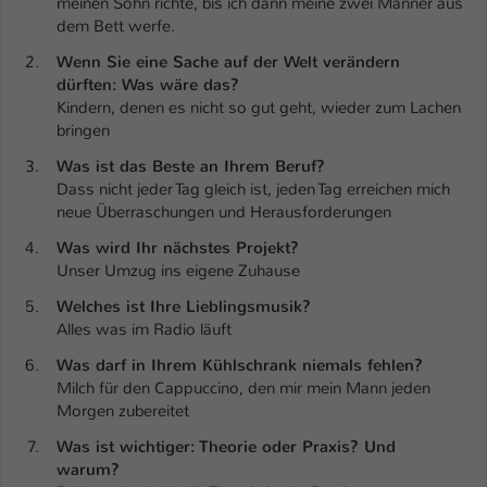
meinen Sohn richte, bis ich dann meine zwei Männer aus
Einstellungen. Unter anderem eine zufällig
dem Bett werfe.
generierte ID, für die historische
Zweck
Speicherung Ihrer vorgenommen
Wenn Sie eine Sache auf der Welt verändern
Einstellungen, falls der Webseiten-
dürften: Was wäre das?
Betreiber dies eingestellt hat.
Kindern, denen es nicht so gut geht, wieder zum Lachen
bringen
Was ist das Beste an Ihrem Beruf?
Name
fe_typo_user / PHPSESSID
Dass nicht jeder Tag gleich ist, jeden Tag erreichen mich
neue Überraschungen und Herausforderungen
Anbieter
TYPO3
Was wird Ihr nächstes Projekt?
Laufzeit
1 Woche
Unser Umzug ins eigene Zuhause
Welches ist Ihre Lieblingsmusik?
Dieses Cookie ist ein Standard-Session-
Alles was im Radio läuft
Cookie von TYPO3. Es speichert im Fall
eines Intranet-Logins die Session-ID. So
Was darf in Ihrem Kühlschrank niemals fehlen?
Zweck
kann der eingeloggte Benutzer
Milch für den Cappuccino, den mir mein Mann jeden
wiedererkannt werden und es wird ihm
Morgen zubereitet
Zugang zu geschützten Bereichen
Was ist wichtiger: Theorie oder Praxis? Und
gewährt.
warum?