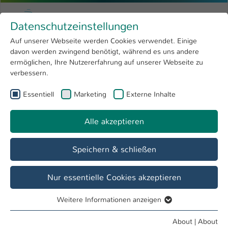
Skip to main content
Menu
University of Applied Sciences Kaiserslauter
Datenschutzeinstellungen
Studying
Open submenu
8
Auf unserer Webseite werden Cookies verwendet. Einige
davon werden zwingend benötigt, während es uns andere
You are here:
Research
Open submenu
4
Menschen und Projekte
ermöglichen, Ihre Nutzererfahrung auf unserer Webseite zu
verbessern.
University
Open submenu
8
Essentiell
Marketing
Externe Inhalte
International
Open submenu
8
Alle akzeptieren
Speichern & schließen
Nur essentielle Cookies akzeptieren
Weitere Informationen anzeigen
Essentiell
Essentielle Cookies werden für grundlegende Funktionen
About
|
About