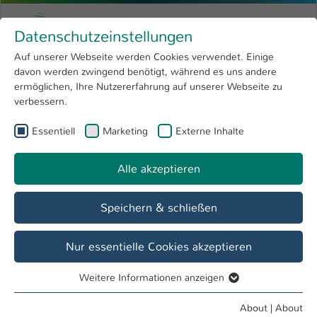
Skip to main content
Menu
University of Applied Sciences Kaiserslauter
Datenschutzeinstellungen
Studying
Open submenu
8
Auf unserer Webseite werden Cookies verwendet. Einige
davon werden zwingend benötigt, während es uns andere
You are here:
Research
Open submenu
4
Menschen und Projekte
ermöglichen, Ihre Nutzererfahrung auf unserer Webseite zu
verbessern.
University
Open submenu
8
Essentiell
Marketing
Externe Inhalte
International
Open submenu
8
Alle akzeptieren
Speichern & schließen
Nur essentielle Cookies akzeptieren
Weitere Informationen anzeigen
Essentiell
Essentielle Cookies werden für grundlegende Funktionen
About
|
About