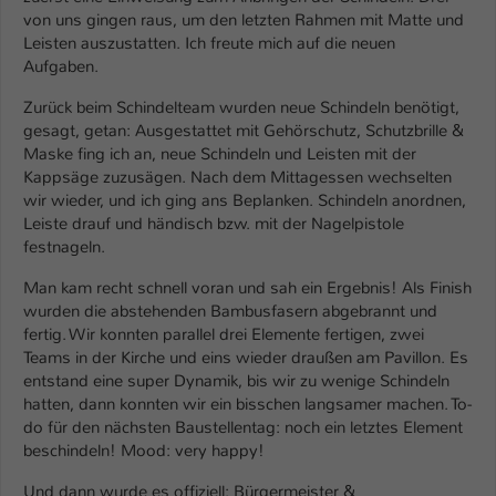
Einstellungen. Unter anderem eine zufällig
von uns gingen raus, um den letzten Rahmen mit Matte und
generierte ID, für die historische
Zweck
Leisten auszustatten. Ich freute mich auf die neuen
Speicherung Ihrer vorgenommen
Aufgaben.
Einstellungen, falls der Webseiten-
Betreiber dies eingestellt hat.
Zurück beim Schindelteam wurden neue Schindeln benötigt,
gesagt, getan: Ausgestattet mit Gehörschutz, Schutzbrille &
Maske fing ich an, neue Schindeln und Leisten mit der
Name
fe_typo_user / PHPSESSID
Kappsäge zuzusägen. Nach dem Mittagessen wechselten
wir wieder, und ich ging ans Beplanken. Schindeln anordnen,
Anbieter
TYPO3
Leiste drauf und händisch bzw. mit der Nagelpistole
festnageln.
Laufzeit
1 Woche
Man kam recht schnell voran und sah ein Ergebnis! Als Finish
wurden die abstehenden Bambusfasern abgebrannt und
Dieses Cookie ist ein Standard-Session-
fertig. Wir konnten parallel drei Elemente fertigen, zwei
Cookie von TYPO3. Es speichert im Fall
Teams in der Kirche und eins wieder draußen am Pavillon. Es
eines Intranet-Logins die Session-ID. So
entstand eine super Dynamik, bis wir zu wenige Schindeln
Zweck
kann der eingeloggte Benutzer
hatten, dann konnten wir ein bisschen langsamer machen. To-
wiedererkannt werden und es wird ihm
do für den nächsten Baustellentag: noch ein letztes Element
Zugang zu geschützten Bereichen
beschindeln! Mood: very happy!
gewährt.
Und dann wurde es offiziell: Bürgermeister &