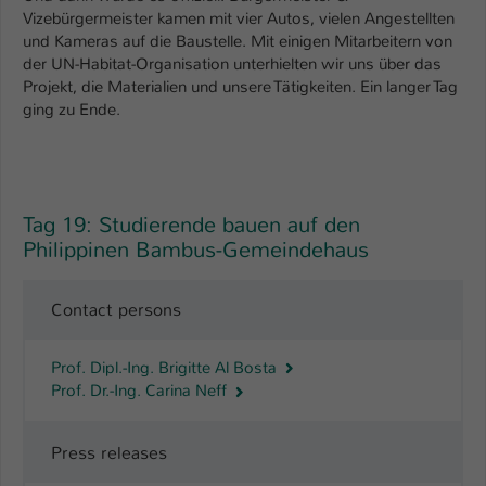
Vizebürgermeister kamen mit vier Autos, vielen Angestellten
Name
be_typo_user
und Kameras auf die Baustelle. Mit einigen Mitarbeitern von
der UN-Habitat-Organisation unterhielten wir uns über das
Anbieter
TYPO3
Projekt, die Materialien und unsere Tätigkeiten. Ein langer Tag
ging zu Ende.
Laufzeit
1 Tag
Dieser Cookie teilt der Webseite mit, ob
ein Besucher im Typo3-Backend
Zweck
Tag 19: Studierende bauen auf den
angemeldet ist und Rechte besitzt diese
Philippinen Bambus-Gemeindehaus
zu verwalten.
Contact persons
Prof. Dipl.-Ing. Brigitte Al Bosta
Prof. Dr.-Ing. Carina Neff
Press releases