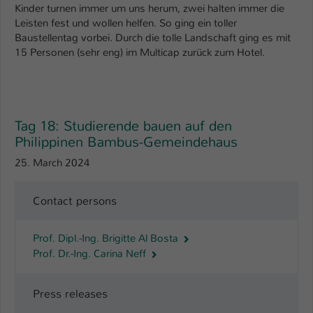
Kinder turnen immer um uns herum, zwei halten immer die
Leisten fest und wollen helfen. So ging ein toller
Name
be_typo_user
Baustellentag vorbei. Durch die tolle Landschaft ging es mit
15 Personen (sehr eng) im Multicap zurück zum Hotel.
Anbieter
TYPO3
Laufzeit
1 Tag
Dieser Cookie teilt der Webseite mit, ob
Tag 18: Studierende bauen auf den
ein Besucher im Typo3-Backend
Zweck
Philippinen Bambus-Gemeindehaus
angemeldet ist und Rechte besitzt diese
zu verwalten.
25. March 2024
Contact persons
Prof. Dipl.-Ing. Brigitte Al Bosta
Prof. Dr.-Ing. Carina Neff
Press releases