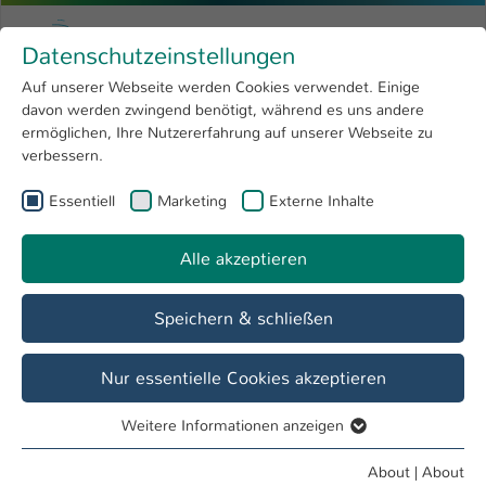
Skip to main content
Menu
University of Applied Sciences Kaiserslauter
Datenschutzeinstellungen
Studying
Open submenu
8
Auf unserer Webseite werden Cookies verwendet. Einige
davon werden zwingend benötigt, während es uns andere
You are here:
Research
Open submenu
4
Menschen und Projekte
ermöglichen, Ihre Nutzererfahrung auf unserer Webseite zu
verbessern.
University
Open submenu
8
Essentiell
Marketing
Externe Inhalte
International
Open submenu
8
Alle akzeptieren
Speichern & schließen
Nur essentielle Cookies akzeptieren
Weitere Informationen anzeigen
Essentiell
Essentielle Cookies werden für grundlegende Funktionen
About
|
About