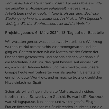
Einstellungen. Unter anderem eine zufällig
kommt als Baumaterial zum Einsatz. Für das Projekt wurde
generierte ID, für die historische
ein detaillierter Arbeitsplan aufgestellt, insgesamt 25
Zweck
Speicherung Ihrer vorgenommen
Arbeitstage sind eingeplant. Nina Groß aus dem Bachelor-
Einstellungen, falls der Webseiten-
Studiengang Innenarchitektur und Architektur führt Tagebuch.
Betreiber dies eingestellt hat.
Verfolgen Sie den Baufortschritt hier auf der Website.
Projekttagebuch, 6. März 2024: 18. Tag auf der Baustelle
Name
fe_typo_user / PHPSESSID
Wir wussten genau, was zu tun war. Material und Werkzeug
wurden im Nullkommanichts zusammengesucht, und los
Anbieter
TYPO3
ging es. Gestern hatten wir die Matten mit der Schere der
Dachdecker geschnitten, und abends stiegen wir dann auf
Laufzeit
1 Woche
die Macheten-Taktik um, das geht besser! Auf einmal hieß
es, noch vier Rahmen fehlen, und man merkte, wie unsere
Dieses Cookie ist ein Standard-Session-
Gruppe heute viel routinierter war als gestern. Es entstand
Cookie von TYPO3. Es speichert im Fall
ein richtig guter Workflow, und es machte trotz unglaublicher
eines Intranet-Logins die Session-ID. So
Hitze einfach nur Spaß.
Zweck
kann der eingeloggte Benutzer
wiedererkannt werden und es wird ihm
Schon als wir anfingen, die erste Matte zuzuschneiden,
tropfte mir der Schweiß vom Gesicht. Es war heiß! Ruckzuck
Zugang zu geschützten Bereichen
war Mittagspause, kurz essen und weiter geht's. Einige
gewährt.
Frauen flechten nebenan mit Studierenden Leuchten, und die