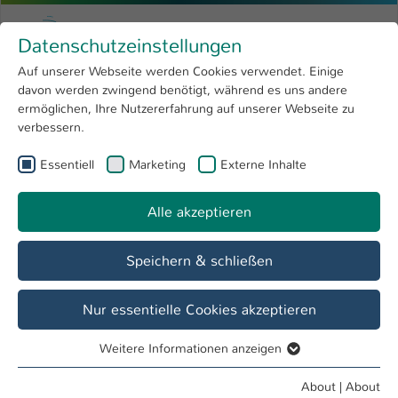
Skip to main content
Menu
University of Applied Sciences Kaiserslauter
Datenschutzeinstellungen
Studying
Open submenu
8
Auf unserer Webseite werden Cookies verwendet. Einige
davon werden zwingend benötigt, während es uns andere
You are here:
Research
Open submenu
4
Menschen und Projekte
ermöglichen, Ihre Nutzererfahrung auf unserer Webseite zu
verbessern.
University
Open submenu
8
Essentiell
Marketing
Externe Inhalte
International
Open submenu
8
Alle akzeptieren
Speichern & schließen
Nur essentielle Cookies akzeptieren
Weitere Informationen anzeigen
Essentiell
Essentielle Cookies werden für grundlegende Funktionen
About
|
About