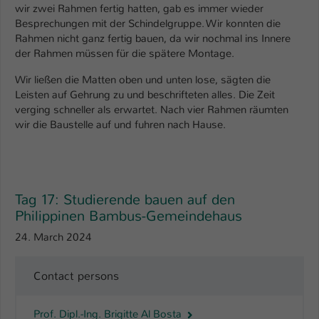
wir zwei Rahmen fertig hatten, gab es immer wieder
Besprechungen mit der Schindelgruppe. Wir konnten die
Name
be_typo_user
Rahmen nicht ganz fertig bauen, da wir nochmal ins Innere
der Rahmen müssen für die spätere Montage.
Anbieter
TYPO3
Wir ließen die Matten oben und unten lose, sägten die
Laufzeit
1 Tag
Leisten auf Gehrung zu und beschrifteten alles. Die Zeit
verging schneller als erwartet. Nach vier Rahmen räumten
Dieser Cookie teilt der Webseite mit, ob
wir die Baustelle auf und fuhren nach Hause.
ein Besucher im Typo3-Backend
Zweck
angemeldet ist und Rechte besitzt diese
zu verwalten.
Tag 17: Studierende bauen auf den
Philippinen Bambus-Gemeindehaus
24. March 2024
Contact persons
Prof. Dipl.-Ing. Brigitte Al Bosta