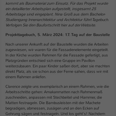
Einstellungen. Unter anderem eine zufällig
kommt als Baumaterial zum Einsatz. Für das Projekt wurde
generierte ID, für die historische
ein detaillierter Arbeitsplan aufgestellt, insgesamt 25
Zweck
Speicherung Ihrer vorgenommen
Arbeitstage sind eingeplant. Nina Groß aus dem Bachelor-
Einstellungen, falls der Webseiten-
Studiengang Innenarchitektur und Architektur führt Tagebuch.
Betreiber dies eingestellt hat.
Verfolgen Sie den Baufortschritt hier auf der Website.
Projekttagebuch, 5. März 2024: 17. Tag auf der Baustelle
Name
fe_typo_user / PHPSESSID
Nach unserer Ankunft auf der Baustelle wurden die Arbeiten
zugewiesen, wir waren für die Fassadenelemente eingeteilt.
Anbieter
TYPO3
In der Kirche wurden Rahmen für die Fassade gefertigt, aus
Platzgründen entschied sich eine Gruppe im Pavillon
Laufzeit
1 Woche
weiterzubauen. Ein paar Kinder saßen dort, aber sie machten
direkt Platz, als sie schon aus der Ferne sahen, dass wir mit
Dieses Cookie ist ein Standard-Session-
einem Rahmen anliefen.
Cookie von TYPO3. Es speichert im Fall
eines Intranet-Logins die Session-ID. So
Clarence zeigte uns exemplarisch an einem Rahmen, wie die
Zweck
kann der eingeloggte Benutzer
Arbeitsschritte gehen: Amakanmatten nach Rahmenmaß
wiedererkannt werden und es wird ihm
zuschneiden, anpassen mit Stechbeitel und Hammer, die
Matten festnageln. Die Bambusleisten mit der Machete
Zugang zu geschützten Bereichen
begradigen, abmessen, zusägen und an den Ecken auf
gewährt.
Gehrung sägen und festnageln. Und los geht's! Nachdem