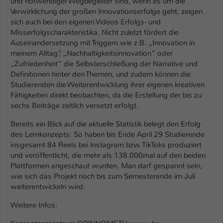
und notwendiger Wegbegleiter sind, wenn es um die
Verwirklichung der großen Innovationserfolge geht, zeigen
Name
be_typo_user
sich auch bei den eigenen Videos Erfolgs- und
Misserfolgscharakteristika. Nicht zuletzt fördert die
Anbieter
TYPO3
Auseinandersetzung mit Triggern wie z.B. „Innovation in
meinem Alltag“, „Nachhaltigkeitsinnovation“ oder
Laufzeit
1 Tag
„Zufriedenheit“ die Selbsterschließung der Narrative und
Definitionen hinter den Themen, und zudem können die
Dieser Cookie teilt der Webseite mit, ob
Studierenden die Weiterentwicklung ihrer eigenen kreativen
ein Besucher im Typo3-Backend
Fähigkeiten direkt beobachten, da die Erstellung der bis zu
Zweck
angemeldet ist und Rechte besitzt diese
sechs Beiträge zeitlich versetzt erfolgt.
zu verwalten.
Bereits ein Blick auf die aktuelle Statistik belegt den Erfolg
des Lernkonzepts: So haben bis Ende April 29 Studierende
insgesamt 84 Reels bei Instagram bzw. TikToks produziert
und veröffentlicht, die mehr als 138.000mal auf den beiden
Plattformen angeschaut wurden. Man darf gespannt sein,
wie sich das Projekt noch bis zum Semesterende im Juli
weiterentwickeln wird.
Weitere Infos: