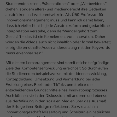
Einstellungen. Unter anderem eine zufällig
Studierenden keine „Präsentationen“ oder „Werbevideos“
generierte ID, für die historische
drehen, sondern alters- und mediengerecht ihre Gedanken
Zweck
Speicherung Ihrer vorgenommen
ausdrücken und weiterentwickeln. Als Ü50-Professor für
Einstellungen, falls der Webseiten-
Innovationsmanagement muss und kann ich damit leben,
Betreiber dies eingestellt hat.
dass ich vielleicht nicht jede Ausdrucksform und gedankliche
Interpretation verstehe, denn der Wandel gehört zum
Geschäft – das ist ein Kernelement von Innovation. Daher
Name
fe_typo_user / PHPSESSID
werden die Videos auch nicht inhaltlich oder formal bewertet;
einzig die ernsthafte Auseinandersetzung mit den Keywords
Anbieter
TYPO3
muss erkennbar sein.“
Mit diesem Lernarrangement sind somit etliche tiefgründige
Laufzeit
1 Woche
Ziele der Kompetenzentwicklung erreichbar: So durchlaufen
die Studierenden beispielsweise mit der Ideenentwicklung,
Dieses Cookie ist ein Standard-Session-
Konzeptbildung, Umsetzung und Vermarktung bei jeder
Cookie von TYPO3. Es speichert im Fall
Erstellung eines Reels oder TikToks unmittelbar die
eines Intranet-Logins die Session-ID. So
entscheidenden Grundschritte eines Innovationsprozesses.
Zweck
kann der eingeloggte Benutzer
Auch können sie in der Diskussion mit anderen und ebenso
wiedererkannt werden und es wird ihm
aus der Wirkung in den sozialen Medien über das Ausmaß
Zugang zu geschützten Bereichen
der Erfolge ihrer Beiträge reflektieren. So wie auch im
gewährt.
Innovationsgeschäft Misserfolg und Scheitern ein natürlicher