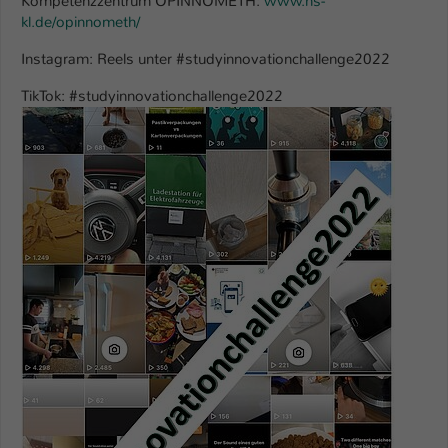
Kompetenzzentrum OPINNOMETH:
www.hs-
kl.de/opinnometh/
Instagram: Reels unter #studyinnovationchallenge2022
TikTok: #studyinnovationchallenge2022
Show larger version