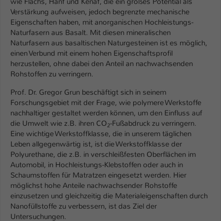
wie Flachs, Hanf und Kenaf, die ein großes Potential als
Einstellungen. Unter anderem eine zufällig
Verstärkung aufweisen, jedoch begrenzte mechanische
generierte ID, für die historische
Zweck
Eigenschaften haben, mit anorganischen Hochleistungs-
Speicherung Ihrer vorgenommen
Naturfasern aus Basalt. Mit diesen mineralischen
Einstellungen, falls der Webseiten-
Naturfasern aus basaltischen Naturgesteinen ist es möglich,
Betreiber dies eingestellt hat.
einen Verbund mit einem hohen Eigenschaftsprofil
herzustellen, ohne dabei den Anteil an nachwachsenden
Rohstoffen zu verringern.
Name
fe_typo_user / PHPSESSID
Prof. Dr. Gregor Grun beschäftigt sich in seinem
Anbieter
TYPO3
Forschungsgebiet mit der Frage, wie polymere Werkstoffe
nachhaltiger gestaltet werden können, um den Einfluss auf
Laufzeit
1 Woche
die Umwelt wie z.B. ihren CO
-Fußabdruck zu verringern.
2
Eine wichtige Werkstoffklasse, die in unserem täglichen
Dieses Cookie ist ein Standard-Session-
Leben allgegenwärtig ist, ist die Werkstoffklasse der
Cookie von TYPO3. Es speichert im Fall
Polyurethane, die z.B. in verschleißfesten Oberflächen im
eines Intranet-Logins die Session-ID. So
Automobil, in Hochleistungs-Klebstoffen oder auch in
Zweck
kann der eingeloggte Benutzer
Schaumstoffen für Matratzen eingesetzt werden. Hier
wiedererkannt werden und es wird ihm
möglichst hohe Anteile nachwachsender Rohstoffe
einzusetzen und gleichzeitig die Materialeigenschaften durch
Zugang zu geschützten Bereichen
Nanofüllstoffe zu verbessern, ist das Ziel der
gewährt.
Untersuchungen.