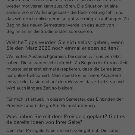
wieder motivieren kann zuzuhören. Die Situation ist eine
Name
be_typo_user
andere wie im Vorlesungssaal – die Rückmeldung fehlt und
das würde ich online gerne so gut wie möglich auffangen. Zu
Anbieter
TYPO3
Beginn des neuen Semesters werde ich das auch von
Beginn an an die Studierenden adressieren.
Laufzeit
1 Tag
Welche Tipps würden Sie sich selbst geben, wenn
Sie den März 2020 noch einmal erleben sollten?
Dieser Cookie teilt der Webseite mit, ob
ein Besucher im Typo3-Backend
Wir hatten Austauschgremien, bei denen wir uns vernetzt
Zweck
haben. Diese waren sehr hilfreich. Zu Beginn der Corona-Zeit
angemeldet ist und Rechte besitzt diese
musste jeder erst einmal akzeptieren, dass die Lehre jetzt
zu verwalten.
nur online funktioniert. Man musste eine innere Akzeptanz
entwickeln, basierend auf dem Wissen ‚das ist jetzt so und
wird auch längere Zeit so bleiben‘.
Für mich ist aktuell, in diesem Semester, das Einbinden der
Präsenz-Labore die größte Herausforderung.
Was haben Sie mit dem Preisgeld geplant? Gibt es
da bereits Ideen von Ihrer Seite?
Über das Preisgeld habe ich mich sehr gefreut. Die Labor-