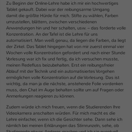
Einstellungen. Unter anderem eine zufällig
Zu Beginn der Online-Lehre habe ich mir ein hochwertiges
generierte ID, für die historische
Tablet gekauft. Dabei war der reibungsarme Umgang
Zweck
Speicherung Ihrer vorgenommen
damit die größte Hürde für mich. Stifte zu wählen, Farben
Einstellungen, falls der Webseiten-
umzustellen, blättern, zwischen verschiedenen
Betreiber dies eingestellt hat.
Anwendungen hin und her schalten, usw. – das forderte volle
Konzentration. An der Tafel ist die Lehre für uns
automatisiert. Man weiß genau, da liegen die Farben, da liegt
Name
der Zirkel. Das Tablet hingegen hat von mir zuerst einmal vier
fe_typo_user / PHPSESSID
Wochen volle Konzentration gefordert und nach einer Stunde
Vorlesung war ich fix und fertig, da ich versuchen musste,
Anbieter
TYPO3
meinen Redefluss beizubehalten. Erst ein reibungsfreier
Ablauf mit der Technik und ein automatisiertes Vorgehen
Laufzeit
1 Woche
ermöglichen volle Konzentration auf die Vorlesung. Das ist
wichtig, da man ja die nächste, anstehende Folie vordenken
Dieses Cookie ist ein Standard-Session-
muss, den Chat im Auge behalten sollte um auf Fragen oder
Cookie von TYPO3. Es speichert im Fall
Anmerkungen reagieren zu können.
eines Intranet-Logins die Session-ID. So
Zweck
kann der eingeloggte Benutzer
Zudem würde ich mich freuen, wenn die Studierenden Ihre
wiedererkannt werden und es wird ihm
Videokamera anschalten würden. Für mich macht es die
Zugang zu geschützten Bereichen
Lehre einfacher, wenn ich die Gesichter sehe. Dann sehe ich
gewährt.
nämlich bei meinen Erklärungen das Stirnrunzeln, sehe, ob
Studierende etwas Anderes machen und ich sie eventuell