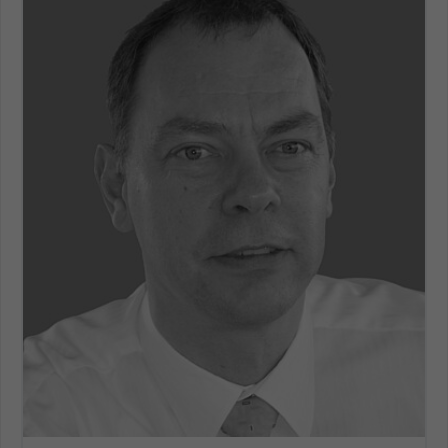
Name
be_typo_user
Anbieter
TYPO3
Laufzeit
1 Tag
Dieser Cookie teilt der Webseite mit, ob
ein Besucher im Typo3-Backend
Zweck
angemeldet ist und Rechte besitzt diese
zu verwalten.