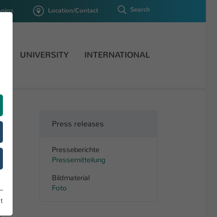
Search
ogins
Location/Contact
H
UNIVERSITY
INTERNATIONAL
Press releases
Presseberichte
Pressemitteilung
Bildmaterial
Foto
t