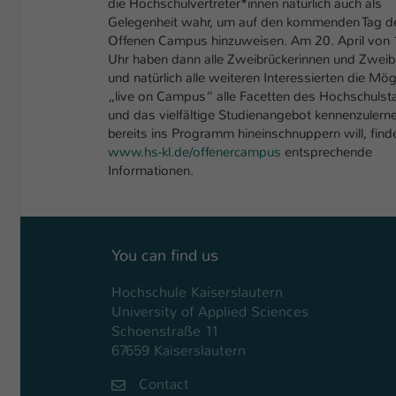
die Hochschulvertreter*innen natürlich auch als
Gelegenheit wahr, um auf den kommenden Tag d
Offenen Campus hinzuweisen. Am 20. April von 
Uhr haben dann alle Zweibrückerinnen und Zweib
und natürlich alle weiteren Interessierten die Mögl
„live on Campus“ alle Facetten des Hochschulst
und das vielfältige Studienangebot kennenzulern
bereits ins Programm hineinschnuppern will, find
www.hs-kl.de/offenercampus
entsprechende
Informationen.
You can find us
Hochschule Kaiserslautern
University of Applied Sciences
Schoenstraße 11
67659 Kaiserslautern
Contact