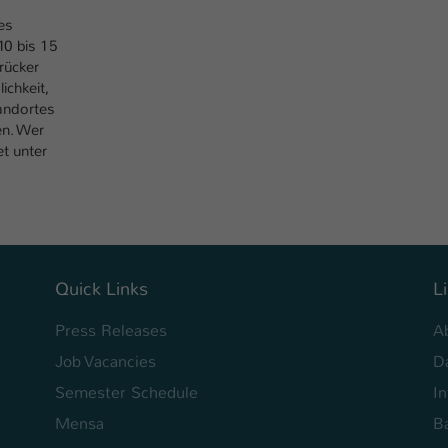
Ihrer vorgenommen Einstellungen, falls der
es
Webseiten-Betreiber dies eingestellt hat.
10 bis 15
rücker
ichkeit,
Name
fe_typo_user / PHPSESSID
andortes
en. Wer
Anbieter
TYPO3
et unter
Laufzeit
1 Woche
Dieses Cookie ist ein Standard-Session-Cookie
von TYPO3. Es speichert im Fall eines Intranet-
Zweck
Logins die Session-ID. So kann der eingeloggte
Quick Links
L
Benutzer wiedererkannt werden und es wird
ihm Zugang zu geschützten Bereichen gewährt.
Press Releases
A
Job Vacancies
D
Name
be_typo_user
Semester Schedule
I
Anbieter
TYPO3
Mensa
Ba