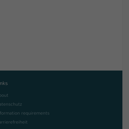
inks
bout
atenschutz
nformation requirements
rrierefreiheit