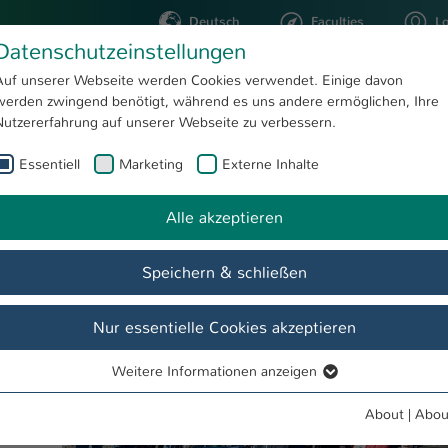
Deutsch
Faculties
L
Datenschutzeinstellungen
Kaiserslautern
Auf unserer Webseite werden Cookies verwendet. Einige davon
werden zwingend benötigt, während es uns andere ermöglichen, Ihre
STUDYING
RESEARC
Nutzererfahrung auf unserer Webseite zu verbessern.
Essentiell
Marketing
Externe Inhalte
Hochschul-Campus Zweibrücken nimmt an lokalem Faschingsumzug teil
Alle akzeptieren
mmt an
Show larger version
Speichern & schließen
13.
Nur essentielle Cookies akzeptieren
die
ben
Weitere Informationen anzeigen
Essentiell
mpus
Essentielle Cookies werden für grundlegende Funktionen der
zug
About
|
Abou
Webseite benötigt. Dadurch ist gewährleistet, dass die Webseite
r