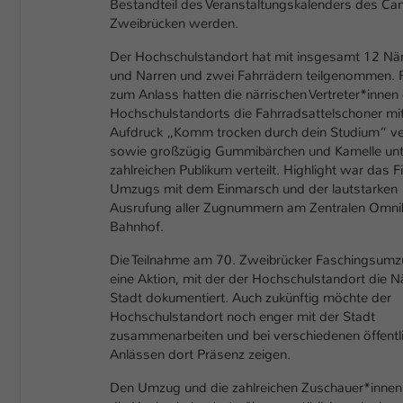
Bestandteil des Veranstaltungskalenders des C
Zweibrücken werden.
Der Hochschulstandort hat mit insgesamt 12 När
und Narren und zwei Fahrrädern teilgenommen.
zum Anlass hatten die närrischen Vertreter*innen
Hochschulstandorts die Fahrradsattelschoner m
Aufdruck „Komm trocken durch dein Studium“ v
sowie großzügig Gummibärchen und Kamelle un
zahlreichen Publikum verteilt. Highlight war das F
Umzugs mit dem Einmarsch und der lautstarken
Ausrufung aller Zugnummern am Zentralen Omni
Bahnhof.
Die Teilnahme am 70. Zweibrücker Faschingsumzu
eine Aktion, mit der der Hochschulstandort die N
Stadt dokumentiert. Auch zukünftig möchte der
Hochschulstandort noch enger mit der Stadt
zusammenarbeiten und bei verschiedenen öffentl
Anlässen dort Präsenz zeigen.
Den Umzug und die zahlreichen Zuschauer*inne