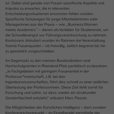
Einstellungen. Unter anderem eine zufällig
ist. Dabei sind gerade von Frauen spezifische Aspekte und
generierte ID, für die historische
Impulse zu erwarten, die in relevanten
Zweck
Speicherung Ihrer vorgenommen
Entscheidungssituationen ansonsten fehlen würden.
Einstellungen, falls der Webseiten-
Spezifische Schulungen für junge Mitarbeiterinnen oder
Betreiber dies eingestellt hat.
Managerinnen aus der Praxis – wie „Business Women
meets Academics“ – dienen als Vorbilder für Studierende, um
die Schwellenangst vor Führungsverantwortung zu nehmen.
Name
fe_typo_user / PHPSESSID
Kontrovers diskutiert wurden im Rahmen der Veranstaltung
fixierte Frauenquoten – ob freiwillig, zeitlich begrenzt bis hin
Anbieter
zu gesetzlich vorgeschrieben.
TYPO3
Im Gegensatz zu den meisten Bundesländern sind
Laufzeit
1 Woche
Hochschulgremien in Rheinland-Pfalz paritätisch zu besetzen.
„In Fachgebieten mit geringem Frauenanteil in der
Dieses Cookie ist ein Standard-Session-
Professor*innenschaft, z.B. bei den
Cookie von TYPO3. Es speichert im Fall
Ingenieurwissenschaften, führt dies schnell zu einer zeitlichen
eines Intranet-Logins die Session-ID. So
Überlastung der Professorinnen. Diese Zeit fehlt somit für
Zweck
kann der eingeloggte Benutzer
Forschung und Lehre, so dass wieder ein struktureller
wiedererkannt werden und es wird ihm
Gender-Nachteil entsteht,“ erläutert Marc Piazolo.
Zugang zu geschützten Bereichen
gewährt.
Die Möglichkeiten der Künstlichen Intelligenz – dem zweiten
Konferenzschwerpunkt – im Einzelhandel vermittelte der