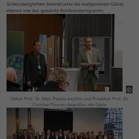
Schlossberghöhlen beeindruckte die weitgereisten Gäste
ebenso wie das gesamte Konferenzprogramm.
Show larger version
HS
Dekan Prof. Dr. Marc Piazolo (rechts) und Prodekan Prof. Dr.
Christian Thurnes begrüßen die Gäste
Show larger version