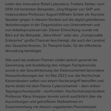
Leiter des Innovative Retail Laboratory, Frederic Kerber, vom
Name
be_typo_user
DFKI mit konkreten Beispielen. Jörg Wagner von SAP und
insbesondere Professor August-Wilhelm Scheer als Keynote
Anbieter
TYPO3
Speaker gingen in diesem Kontext auf die digital getriebenen
Veränderungen in der Organisation von Unternehmen und
Laufzeit
von Arbeitsprozessen ein. Dieser Entwicklung wurde mit
1 Tag
Blick auf die Beispiele „New Work“ oder das „Composable
Enterprise“ große Chancen bescheinigt, die auch der Landrat
Dieser Cookie teilt der Webseite mit, ob
des Saarpfalz-Kreises, Dr. Theophil Gallo, für die öffentliche
ein Besucher im Typo3-Backend
Zweck
Verwaltung bestätigte.
angemeldet ist und Rechte besitzt diese
zu verwalten.
Wie auch bei anderen Themen stellen jedoch generell die
Gewinnung und Ausbildung des nötigen Fachpersonals
sowie in der Gewährleistung der Datensicherheit besondere
Herausforderungen dar. Im Mai 2023 war die Hochschule
Kaiserslautern selbst von einem Hackerangriff betroffen und
damit direkt mit dem Thema Cybersicherheit – dem dritten
Tagungsschwerpunkt – konfrontiert. Hochschulvizepräsident
Professor Klaus Knopper konnte somit ausführlich über die
Auswirkungen und getroffenen Maßnahmen im
Zusammenhang mit diesem ungeplanten Praxisbeispiel