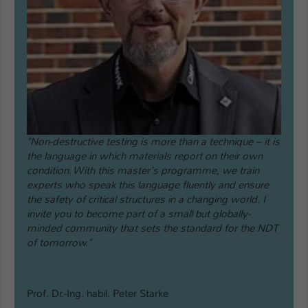
"Non-destructive testing is more than a technique – it is
the language in which materials report on their own
condition. With this master's programme, we train
experts who speak this language fluently and ensure
the safety of critical structures in a changing world. I
invite you to become part of a small but globally-
minded community that sets the standard for the NDT
of tomorrow."
Prof. Dr.-Ing. habil. Peter Starke