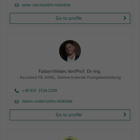
peter.starke(at)hs-kl(dot)de
Go to profile
Fabian Weber, VertProf. Dr.-Ing.
Assistent FB AING, Stellvertretende Fachgebietsleitung
+49 631 3724-2259
fabian.weber(at)hs-kl(dot)de
Go to profile