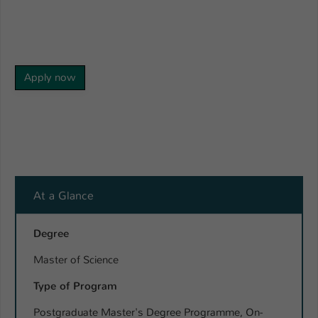
Name
be_typo_user
Anbieter
TYPO3
Apply now
Laufzeit
1 Tag
Dieser Cookie teilt der Webseite mit, ob
ein Besucher im Typo3-Backend
Zweck
angemeldet ist und Rechte besitzt diese
zu verwalten.
At a Glance
Degree
Master of Science
Type of Program
Postgraduate Master's Degree Programme, On-