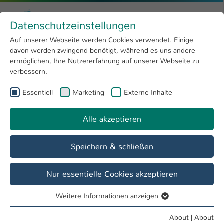
Skip to main content
Menu
University of Applied Sciences Kaiserslauter
Datenschutzeinstellungen
Studying
Open submenu
8
Auf unserer Webseite werden Cookies verwendet. Einige
davon werden zwingend benötigt, während es uns andere
You are here:
Research
Open submenu
4
Master
ermöglichen, Ihre Nutzererfahrung auf unserer Webseite zu
verbessern.
University
Open submenu
8
Essentiell
Marketing
Externe Inhalte
Non-Destructive Testing (NDT)
International
Open submenu
8
Alle akzeptieren
Speichern & schließen
Nur essentielle Cookies akzeptieren
Weitere Informationen anzeigen
Essentiell
Essentielle Cookies werden für grundlegende Funktionen
About
|
About