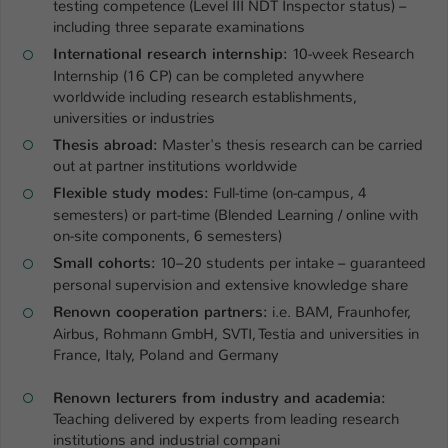
testing competence (Level III NDT Inspector status) –
Einstellungen. Unter anderem eine zufällig
including three separate examinations
generierte ID, für die historische
Zweck
Speicherung Ihrer vorgenommen
International research internship:
10-week Research
Einstellungen, falls der Webseiten-
Internship (16 CP) can be completed anywhere
Betreiber dies eingestellt hat.
worldwide including research establishments,
universities or industries
Thesis abroad:
Master's thesis research can be carried
Name
fe_typo_user / PHPSESSID
out at partner institutions worldwide
Flexible study modes:
Full-time (on-campus, 4
Anbieter
TYPO3
semesters) or part-time (Blended Learning / online with
on-site components, 6 semesters)
Laufzeit
1 Woche
Small cohorts:
10–20 students per intake – guaranteed
personal supervision and extensive knowledge share
Dieses Cookie ist ein Standard-Session-
Cookie von TYPO3. Es speichert im Fall
Renown cooperation partners:
i.e. BAM, Fraunhofer,
eines Intranet-Logins die Session-ID. So
Airbus, Rohmann GmbH, SVTI, Testia and universities in
Zweck
kann der eingeloggte Benutzer
France, Italy, Poland and Germany
wiedererkannt werden und es wird ihm
Zugang zu geschützten Bereichen
Renown lecturers from industry and academia:
Teaching delivered by experts from leading research
gewährt.
institutions and industrial compani