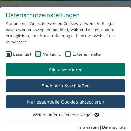
Zum Hauptinhalt springen
Menu
Hochschule Kaiserslautern
Datenschutzeinstellungen
Studium
Open submenu
8
Auf unserer Webseite werden Cookies verwendet. Einige
davon werden zwingend benötigt, während es uns andere
Sie sind hier:
Forschung
Open submenu
4
Maschinenbau-Dual-Übersicht
ermöglichen, Ihre Nutzererfahrung auf unserer Webseite zu
verbessern.
Hochschule
Open submenu
8
Essentiell
Marketing
Externe Inhalte
International
Open submenu
8
Maschinenbau-Dual-Übersicht
Pflichtmodule
Alle akzeptieren
Pflichtmodule
Speichern & schließen
Nur essentielle Cookies akzeptieren
Weitere Informationen anzeigen
Essentiell
Die Pflichtmodule sind verbindlich und
Essentielle Cookies werden für grundlegende Funktionen
Impressum
|
Datenschutz