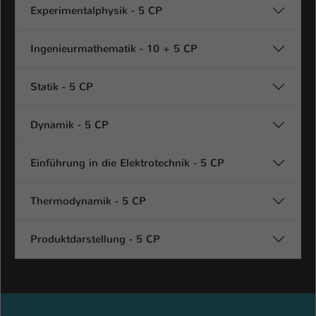
Einstellungen. Unter anderem eine zufällig
Experimentalphysik - 5 CP
generierte ID, für die historische
Zweck
Speicherung Ihrer vorgenommen
Ingenieurmathematik - 10 + 5 CP
Einstellungen, falls der Webseiten-
Betreiber dies eingestellt hat.
Statik - 5 CP
Name
fe_typo_user / PHPSESSID
Dynamik - 5 CP
Anbieter
TYPO3
Einführung in die Elektrotechnik - 5 CP
Laufzeit
1 Woche
Thermodynamik - 5 CP
Dieses Cookie ist ein Standard-Session-
Cookie von TYPO3. Es speichert im Fall
eines Intranet-Logins die Session-ID. So
Produktdarstellung - 5 CP
Zweck
kann der eingeloggte Benutzer
wiedererkannt werden und es wird ihm
Zugang zu geschützten Bereichen
gewährt.