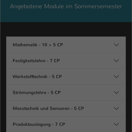
Angebotene Module im Sommersemester
Name
be_typo_user
Anbieter
TYPO3
Laufzeit
1 Tag
Mathematik - 10 + 5 CP
Dieser Cookie teilt der Webseite mit, ob
ein Besucher im Typo3-Backend
Zweck
Festigkeitslehre - 7 CP
angemeldet ist und Rechte besitzt diese
zu verwalten.
Werkstofftechnik - 5 CP
Strömungslehre - 5 CP
Messtechnik und Sensoren - 5 CP
Produktauslegung - 7 CP