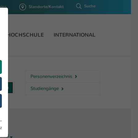
Suche
gins
Standorte/Kontakt
HOCHSCHULE
INTERNATIONAL
Personenverzeichnis
Studiengänge
z
Titel