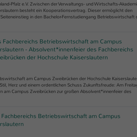
Laufzeit
1 Tag
land-Pfalz e.V. Zwischen der Verwaltungs- und Wirtschafts-Akadem
erslautern besteht ein Kooperationsvertrag. Dieser ermöglicht den
eiteneinstieg in den Bachelor-Fernstudiengang Betriebswirtschaft 
Dieser Cookie teilt der Webseite mit, ob ein
Zweck
Besucher im Typo3-Backend angemeldet ist und
Rechte besitzt diese zu verwalten.
s Fachbereichs Betriebswirtschaft am Campus
slautern - Absolvent*innenfeier des Fachbereichs
ibrücken der Hochschule Kaiserslautern
iebswirtschaft am Campus Zweibrücken der Hochschule Kaiserslaute
 Stil, Herz und einem ordentlichen Schuss Zukunftsfreude: Am Freita
tern am Campus Zweibrücken zur großen Absolvent*innenfeier des
s Fachbereichs Betriebswirtschaft am Campus
rslautern