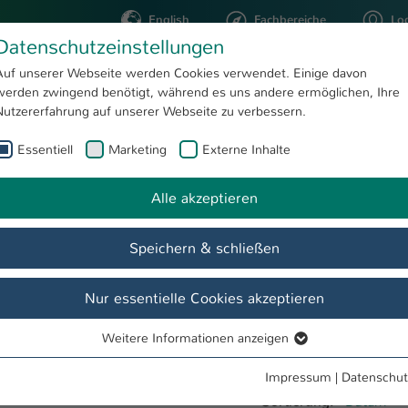
English
Fachbereiche
Lo
Datenschutzeinstellungen
Auf unserer Webseite werden Cookies verwendet. Einige davon
werden zwingend benötigt, während es uns andere ermöglichen, Ihre
STUDIUM
FORSCHUNG
Nutzererfahrung auf unserer Webseite zu verbessern.
Essentiell
Marketing
Externe Inhalte
Alle akzeptieren
Speichern & schließen
Nur essentielle Cookies akzeptieren
Weitere Informationen anzeigen
Essentiell
Essentielle Cookies werden für grundlegende Funktionen der
Impressum
|
Datenschut
Webseite benötigt. Dadurch ist gewährleistet, dass die Webseite
Sortierung:
Datum