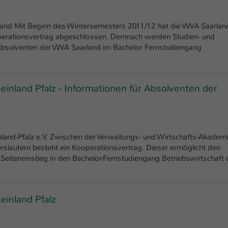
Ihrer vorgenommen Einstellungen, falls der
Webseiten-Betreiber dies eingestellt hat.
land Mit Beginn des Wintersemesters 2011/12 hat die VWA Saarlan
operationsvertrag abgeschlossen. Demnach werden Studien- und
Name
Absolventen der VWA Saarland im Bachelor Fernstudiengang
fe_typo_user / PHPSESSID
Anbieter
TYPO3
inland Pfalz - Informationen für Absolventen der
Laufzeit
1 Woche
Dieses Cookie ist ein Standard-Session-Cookie
von TYPO3. Es speichert im Fall eines Intranet-
Zweck
Logins die Session-ID. So kann der eingeloggte
land-Pfalz e.V. Zwischen der Verwaltungs- und Wirtschafts-Akadem
Benutzer wiedererkannt werden und es wird
erslautern besteht ein Kooperationsvertrag. Dieser ermöglicht den
ihm Zugang zu geschützten Bereichen gewährt.
eiteneinstieg in den Bachelor-Fernstudiengang Betriebswirtschaft 
Name
be_typo_user
inland Pfalz
Anbieter
TYPO3