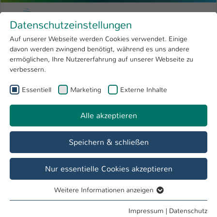
Zum Hauptinhalt springen
Menu
Hochschule Kaiserslautern
Datenschutzeinstellungen
Studium
Open submenu
8
Auf unserer Webseite werden Cookies verwendet. Einige
davon werden zwingend benötigt, während es uns andere
Sie sind hier:
Forschung
Open submenu
4
ermöglichen, Ihre Nutzererfahrung auf unserer Webseite zu
verbessern.
Hochschule
Open submenu
8
Essentiell
Marketing
Externe Inhalte
Suche
International
Open submenu
8
Alle akzeptieren
Speichern & schließen
Nur essentielle Cookies akzeptieren
Personenverzeichnis
Weitere Informationen anzeigen
Studiengänge
Essentiell
Essentielle Cookies werden für grundlegende Funktionen
Impressum
|
Datenschutz