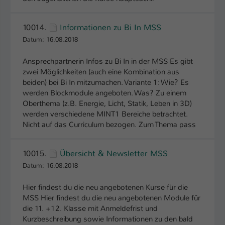
Name
be_typo_user
10014.
Informationen zu Bi In MSS
Anbieter
TYPO3
Datum: 16.08.2018
Laufzeit
1 Tag
Ansprechpartnerin Infos zu Bi In in der MSS Es gibt
zwei Möglichkeiten (auch eine Kombination aus
beiden) bei Bi In mitzumachen. Variante 1: Wie? Es
Dieser Cookie teilt der Webseite mit, ob
werden Blockmodule angeboten. Was? Zu einem
ein Besucher im Typo3-Backend
Zweck
Oberthema (z.B. Energie, Licht, Statik, Leben in 3D)
angemeldet ist und Rechte besitzt diese
werden verschiedene MINT1 Bereiche betrachtet.
zu verwalten.
Nicht auf das Curriculum bezogen. Zum Thema pass
10015.
Übersicht & Newsletter MSS
Datum: 16.08.2018
Hier findest du die neu angebotenen Kurse für die
MSS Hier findest du die neu angebotenen Module für
die 11. +12. Klasse mit Anmeldefrist und
Kurzbeschreibung sowie Informationen zu den bald