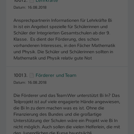
10012.
Lehrkräfte
Einstellungen. Unter anderem eine zufällig
Datum: 16.08.2018
generierte ID, für die historische
Zweck
Speicherung Ihrer vorgenommen
Ansprechpartnerin Informationen für Lehrkräfte Bi
Einstellungen, falls der Webseiten-
In ist ein Angebot spezielle für Schülerinnen und
Betreiber dies eingestellt hat.
Schüler der Integrierten Gesamtschulen ab der 9.
Klasse. Es dient der Förderung, des schon
vorhandenen Interesses, in den Fächer Mathematik
Name
fe_typo_user / PHPSESSID
und Physik. Die Schüler und Schülerinnen sollten in
Mathematik und Physik relativ gute Not
Anbieter
TYPO3
Laufzeit
1 Woche
10013.
Förderer und Team
Datum: 16.08.2018
Dieses Cookie ist ein Standard-Session-
Cookie von TYPO3. Es speichert im Fall
Die Förderer und das Team Wer unterstützt Bi In? Das
eines Intranet-Logins die Session-ID. So
Teilprojekt ist auf viele engagierte Hände angewiesen,
Zweck
kann der eingeloggte Benutzer
die Bi In zu dem machen was es ist. Ohne die
wiedererkannt werden und es wird ihm
Finanzierung des Bundes und die großartige
Zugang zu geschützten Bereichen
Unterstützung der Schulen wäre ein Projekt wie Bi In
gewährt.
nicht möglich. Auch sollen die vielen Helferlein, die mit
den Jugendlichen die Kurse hauptsächli