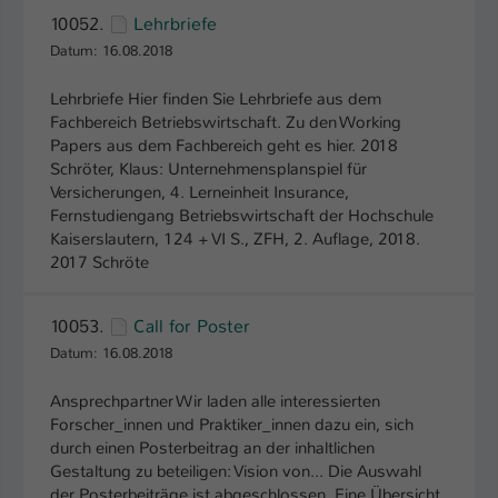
Einstellungen. Unter anderem eine zufällig
10052.
Lehrbriefe
generierte ID, für die historische
Zweck
Datum: 16.08.2018
Speicherung Ihrer vorgenommen
Einstellungen, falls der Webseiten-
Lehrbriefe Hier finden Sie Lehrbriefe aus dem
Betreiber dies eingestellt hat.
Fachbereich Betriebswirtschaft. Zu den Working
Papers aus dem Fachbereich geht es hier. 2018
Schröter, Klaus: Unternehmensplanspiel für
Name
fe_typo_user / PHPSESSID
Versicherungen, 4. Lerneinheit Insurance,
Fernstudiengang Betriebswirtschaft der Hochschule
Anbieter
TYPO3
Kaiserslautern, 124 + VI S., ZFH, 2. Auflage, 2018.
2017 Schröte
Laufzeit
1 Woche
Dieses Cookie ist ein Standard-Session-
10053.
Call for Poster
Cookie von TYPO3. Es speichert im Fall
Datum: 16.08.2018
eines Intranet-Logins die Session-ID. So
Zweck
kann der eingeloggte Benutzer
Ansprechpartner Wir laden alle interessierten
wiedererkannt werden und es wird ihm
Forscher_innen und Praktiker_innen dazu ein, sich
Zugang zu geschützten Bereichen
durch einen Posterbeitrag an der inhaltlichen
gewährt.
Gestaltung zu beteiligen: Vision von... Die Auswahl
der Posterbeiträge ist abgeschlossen. Eine Übersicht