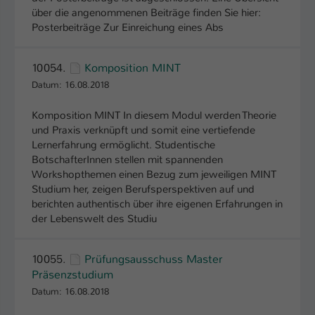
über die angenommenen Beiträge finden Sie hier:
Name
be_typo_user
Posterbeiträge Zur Einreichung eines Abs
Anbieter
TYPO3
10054.
Komposition MINT
Laufzeit
1 Tag
Datum: 16.08.2018
Komposition MINT In diesem Modul werden Theorie
Dieser Cookie teilt der Webseite mit, ob
und Praxis verknüpft und somit eine vertiefende
ein Besucher im Typo3-Backend
Zweck
Lernerfahrung ermöglicht. Studentische
angemeldet ist und Rechte besitzt diese
BotschafterInnen stellen mit spannenden
zu verwalten.
Workshopthemen einen Bezug zum jeweiligen MINT
Studium her, zeigen Berufsperspektiven auf und
berichten authentisch über ihre eigenen Erfahrungen in
der Lebenswelt des Studiu
10055.
Prüfungsausschuss Master
Präsenzstudium
Datum: 16.08.2018