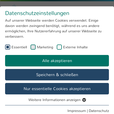
Zum Hauptinhalt springen
Menu
Hochschule Kaiserslautern
Datenschutzeinstellungen
Studium
Open submenu
8
Auf unserer Webseite werden Cookies verwendet. Einige
davon werden zwingend benötigt, während es uns andere
Sie sind hier:
Forschung
Open submenu
4
ermöglichen, Ihre Nutzererfahrung auf unserer Webseite zu
verbessern.
Hochschule
Open submenu
8
Essentiell
Marketing
Externe Inhalte
Suche
International
Open submenu
8
Alle akzeptieren
Speichern & schließen
Nur essentielle Cookies akzeptieren
Personenverzeichnis
Weitere Informationen anzeigen
Studiengänge
Essentiell
Essentielle Cookies werden für grundlegende Funktionen
Impressum
|
Datenschutz