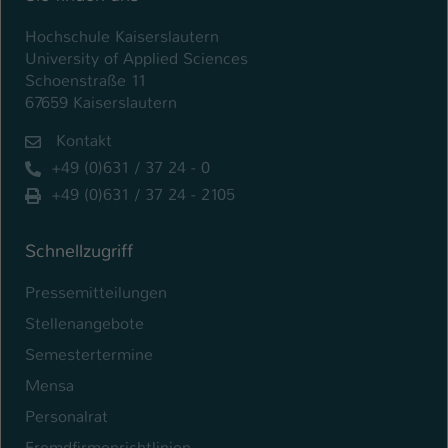
Name
be_typo_user
Hochschule Kaiserslautern
University of Applied Sciences
Anbieter
TYPO3
Schoenstraße 11
67659 Kaiserslautern
Laufzeit
1 Tag
Kontakt
Dieser Cookie teilt der Webseite mit, ob
+49 (0)631 / 37 24 - 0
ein Besucher im Typo3-Backend
+49 (0)631 / 37 24 - 2105
Zweck
angemeldet ist und Rechte besitzt diese
zu verwalten.
Schnellzugriff
Pressemitteilungen
Stellenangebote
Semestertermine
Mensa
Personalrat
Fremdfirmenrichtlinien