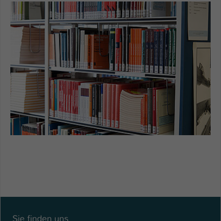
Einstellungen. Unter anderem eine zufällig
generierte ID, für die historische
Zweck
Speicherung Ihrer vorgenommen
Einstellungen, falls der Webseiten-
Betreiber dies eingestellt hat.
Name
fe_typo_user / PHPSESSID
Anbieter
TYPO3
Laufzeit
1 Woche
Dieses Cookie ist ein Standard-Session-
Cookie von TYPO3. Es speichert im Fall
eines Intranet-Logins die Session-ID. So
Zweck
kann der eingeloggte Benutzer
wiedererkannt werden und es wird ihm
Zugang zu geschützten Bereichen
gewährt.
Sie finden uns