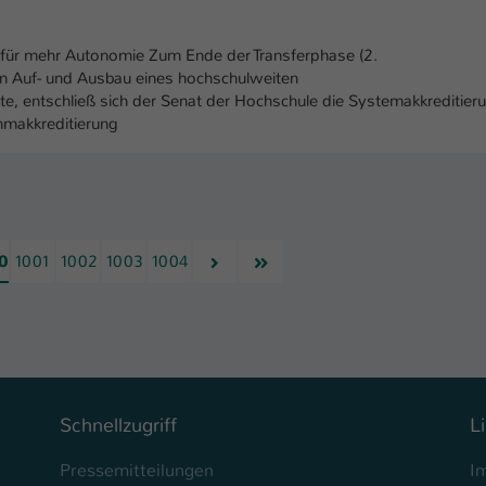
 für mehr Autonomie Zum Ende der Transferphase (2.
dem Auf- und Ausbau eines hochschulweiten
 entschließ sich der Senat der Hochschule die Systemakkreditier
mmakkreditierung
Nächste
Letzte
0
1001
1002
1003
1004
Schnellzugriff
L
Pressemitteilungen
I