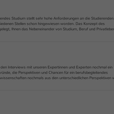
Ihrer vorgenommen Einstellungen, falls der
Webseiten-Betreiber dies eingestellt hat.
tendes Studium stellt sehr hohe Anforderungen an die Studierenden
Name
hiedenen Stellen schon hingewiesen worden. Das Konzept des
fe_typo_user / PHPSESSID
gelegt, Ihnen das Nebeneinander von Studium, Beruf und Privatlebe
Anbieter
TYPO3
Laufzeit
1 Woche
Dieses Cookie ist ein Standard-Session-Cookie
von TYPO3. Es speichert im Fall eines Intranet-
den Interviews mit unseren Expertinnen und Experten nochmal ein
Zweck
Logins die Session-ID. So kann der eingeloggte
Gründe, die Perspektiven und Chancen für ein berufsbegleitendes
Benutzer wiedererkannt werden und es wird
issenschaften nochmals aus den unterschiedlichen Perspektiven 
ihm Zugang zu geschützten Bereichen gewährt.
Name
be_typo_user
Anbieter
TYPO3