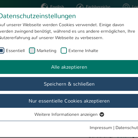
English
Fachbereiche
Lo
Datenschutzeinstellungen
Auf unserer Webseite werden Cookies verwendet. Einige davon
werden zwingend benötigt, während es uns andere ermöglichen, Ihre
STUDIUM
FORSCHUNG
Nutzererfahrung auf unserer Webseite zu verbessern.
Essentiell
Marketing
Externe Inhalte
Alle akzeptieren
Speichern & schließen
Nur essentielle Cookies akzeptieren
Weitere Informationen anzeigen
Essentiell
Essentielle Cookies werden für grundlegende Funktionen der
Impressum
|
Datenschut
Webseite benötigt. Dadurch ist gewährleistet, dass die Webseite
Sortierung:
Datum