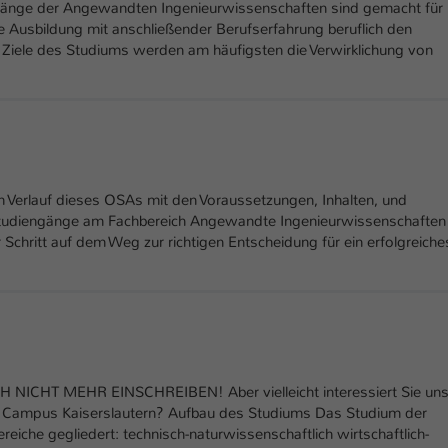
ngänge der Angewandten Ingenieurwissenschaften sind gemacht für
Laufzeit
1 Tag
e Ausbildung mit anschließender Berufserfahrung beruflich den
s Ziele des Studiums werden am häufigsten die Verwirklichung von
Dieser Cookie teilt der Webseite mit, ob ein
Zweck
Besucher im Typo3-Backend angemeldet ist und
Rechte besitzt diese zu verwalten.
m Verlauf dieses OSAs mit den Voraussetzungen, Inhalten, und
studiengänge am Fachbereich Angewandte Ingenieurwissenschaften
 Schritt auf dem Weg zur richtigen Entscheidung für ein erfolgreiche
ICHT MEHR EINSCHREIBEN! Aber vielleicht interessiert Sie uns
 Campus Kaiserslautern? Aufbau des Studiums Das Studium der
bereiche gegliedert: technisch-naturwissenschaftlich wirtschaftlich-