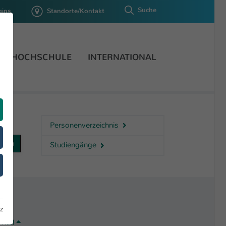
Suche
gins
Standorte/Kontakt
HOCHSCHULE
INTERNATIONAL
Personenverzeichnis
Studiengänge
z
Titel