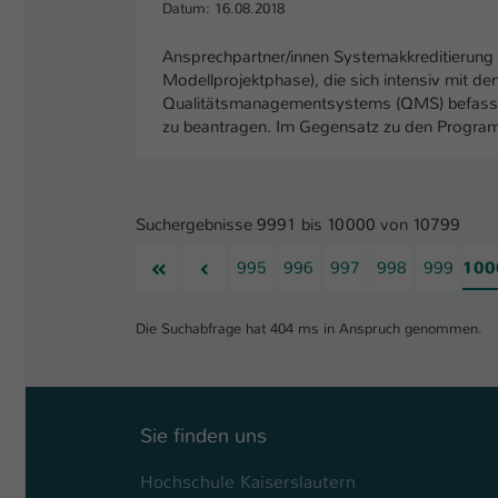
Datum: 16.08.2018
Ansprechpartner/innen Systemakkreditierung
Modellprojektphase), die sich intensiv mit 
Qualitätsmanagementsystems (QMS) befasste,
zu beantragen. Im Gegensatz zu den Progra
Suchergebnisse 9991 bis 10000 von 10799
Erste
Vorherige
995
996
997
998
999
100
Die Suchabfrage hat 404 ms in Anspruch genommen.
Sie finden uns
Hochschule Kaiserslautern