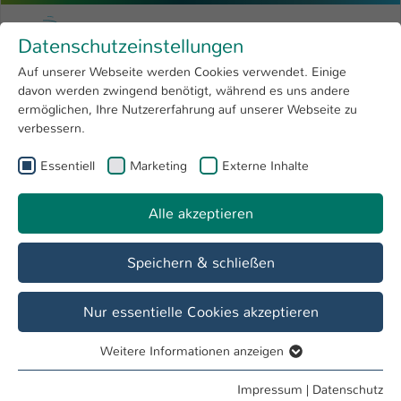
Zum Hauptinhalt springen
Menu
Hochschule Kaiserslautern
Datenschutzeinstellungen
Studium
Open submenu
8
Auf unserer Webseite werden Cookies verwendet. Einige
davon werden zwingend benötigt, während es uns andere
Sie sind hier:
Forschung
Open submenu
4
SoliD
ermöglichen, Ihre Nutzererfahrung auf unserer Webseite zu
verbessern.
Hochschule
Open submenu
8
Essentiell
Marketing
Externe Inhalte
International
Open submenu
8
Übersicht
Maßnahmen
Veranstaltungen
Alle akzeptieren
Speichern & schließen
Nur essentielle Cookies akzeptieren
Weitere Informationen anzeigen
Essentiell
Essentielle Cookies werden für grundlegende Funktionen
Impressum
|
Datenschutz