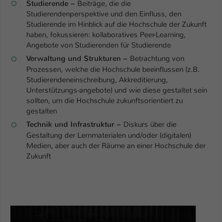
Studierende –
Beiträge, die die
Studierendenperspektive und den Einfluss, den
Name
be_typo_user
Studierende im Hinblick auf die Hochschule der Zukunft
haben, fokussieren: kollaboratives Peer-Learning,
Anbieter
TYPO3
Angebote von Studierenden für Studierende
Verwaltung und Strukturen –
Betrachtung von
Laufzeit
1 Tag
Prozessen, welche die Hochschule beeinflussen (z.B.
Studierendeneinschreibung, Akkreditierung,
Dieser Cookie teilt der Webseite mit, ob
Unterstützungs-angebote) und wie diese gestaltet sein
ein Besucher im Typo3-Backend
Zweck
sollten, um die Hochschule zukunftsorientiert zu
angemeldet ist und Rechte besitzt diese
gestalten
zu verwalten.
Technik und Infrastruktur –
Diskurs über die
Gestaltung der Lernmaterialen und/oder (digitalen)
Medien, aber auch der Räume an einer Hochschule der
Zukunft