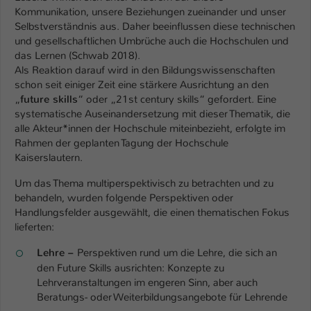
Einstellungen. Unter anderem eine zufällig
Kommunikation, unsere Beziehungen zueinander und unser
generierte ID, für die historische
Selbstverständnis aus. Daher beeinflussen diese technischen
Zweck
Speicherung Ihrer vorgenommen
und gesellschaftlichen Umbrüche auch die Hochschulen und
Einstellungen, falls der Webseiten-
das Lernen (Schwab 2018).
Betreiber dies eingestellt hat.
Als Reaktion darauf wird in den Bildungswissenschaften
schon seit einiger Zeit eine stärkere Ausrichtung an den
„
future skills
“ oder „21st century skills“ gefordert. Eine
Name
fe_typo_user / PHPSESSID
systematische Auseinandersetzung mit dieser Thematik, die
alle Akteur*innen der Hochschule miteinbezieht, erfolgte im
Anbieter
TYPO3
Rahmen der geplanten Tagung der Hochschule
Kaiserslautern.
Laufzeit
1 Woche
Um das Thema multiperspektivisch zu betrachten und zu
behandeln, wurden folgende Perspektiven oder
Dieses Cookie ist ein Standard-Session-
Handlungsfelder ausgewählt, die einen thematischen Fokus
Cookie von TYPO3. Es speichert im Fall
lieferten:
eines Intranet-Logins die Session-ID. So
Zweck
kann der eingeloggte Benutzer
Lehre –
Perspektiven rund um die Lehre, die sich an
wiedererkannt werden und es wird ihm
den Future Skills ausrichten: Konzepte zu
Zugang zu geschützten Bereichen
Lehrveranstaltungen im engeren Sinn, aber auch
gewährt.
Beratungs- oder Weiterbildungsangebote für Lehrende