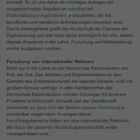
Einstellungen. Unter anderem eine zufällig
einstellt. Es ist uns daher ein wichtiges Anliegen ein
ausgezeichnetes Angebot an
spezifischen
generierte ID, für die historische
Zweck
Weiterbildungsmöglichkeiten
anzubieten, die mit
Speicherung Ihrer vorgenommen
beruflichen und familiären Anforderungen vereinbar sind.
Einstellungen, falls der Webseiten-
Damit einhergehend greift die Hochschule die Chancen der
Betreiber dies eingestellt hat.
Digitalisierung auf und nutzt diese strategisch für sich, indem
digitale Angebote in der Lehre, Forschung und Weiterbildung
weiter ausgebaut werden.
Name
fe_typo_user / PHPSESSID
Forschung von internationaler Relevanz
Anbieter
TYPO3
Nicht nur in der Lehre ist die Hochschule Kaiserslautern am
Puls der Zeit. Das Arbeiten und Experimentieren an den
Laufzeit
1 Woche
Grenzen des Erkenntnisstands der eigenen Disziplin wird mit
großem Einsatz verfolgt. In allen Fachbereichen der
Dieses Cookie ist ein Standard-Session-
Hochschule Kaiserslautern werden Lösungen für konkrete
Cookie von TYPO3. Es speichert im Fall
Probleme in Wirtschaft, Umwelt und der Gesellschaft
eines Intranet-Logins die Session-ID. So
entwickelt, so dass sich der Nutzen
unserer Forschung
Zweck
kann der eingeloggte Benutzer
unmittelbar zeigen kann. In einigen dieser
wiedererkannt werden und es wird ihm
Forschungsbereiche haben wir eine internationale Relevanz,
Zugang zu geschützten Bereichen
die durch die gesamte Hochschulgemeinschaft weiter
gewährt.
vorangetrieben wird.