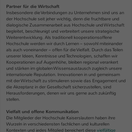
Partner für die Wirtschaft
Name
be_typo_user
Insbesondere die Verbindungen zu Unternehmen sind uns an
der Hochschule seit jeher wichtig, denn die fruchtbare und
Anbieter
TYPO3
dialogische Zusammenarbeit aus Hochschule und Wirtschaft
begleitet, beschleunigt und verbreitert unsere strategische
Laufzeit
1 Tag
Weiterentwicklung. Als traditionell kooperationsoffene
Hochschule werden wir durch Lernen – sowohl miteinander
Dieser Cookie teilt der Webseite mit, ob
als auch voneinander – offen für die Vielfalt. Durch das Teilen
ein Besucher im Typo3-Backend
unserer Ideen, Kenntnisse und Technologien, schaffen wir
Zweck
angemeldet ist und Rechte besitzt diese
Kooperationen auf Augenhöhe, bleiben regional verankert
zu verwalten.
und stärken im globalen Wissensaustausch zugleich unsere
internationale Reputation. Innovationen in und gemeinsam
mit der Wirtschaft zu stimulieren sowie das Engagement und
die Akzeptanz in der Gesellschaft sicherzustellen, sind
Herausforderungen, denen wir uns gerne auch zukünftig
stellen.
Vielfalt und offene Kommunikation
Die Mitglieder der Hochschule Kaiserslautern haben ihre
Wurzeln in verschiedensten fachlichen und kulturellen
Kontexten und jedes Mitglied bereichert diese
vielfältige