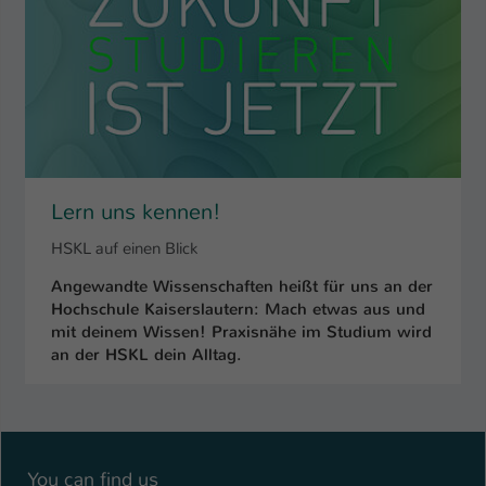
Name
be_typo_user
Anbieter
TYPO3
Laufzeit
1 Tag
Dieser Cookie teilt der Webseite mit, ob
ein Besucher im Typo3-Backend
Lern uns kennen!
Zweck
angemeldet ist und Rechte besitzt diese
HSKL auf einen Blick
zu verwalten.
Angewandte Wissenschaften heißt für uns an der
Hochschule Kaiserslautern: Mach etwas aus und
mit deinem Wissen! Praxisnähe im Studium wird
an der HSKL dein Alltag.
You can find us