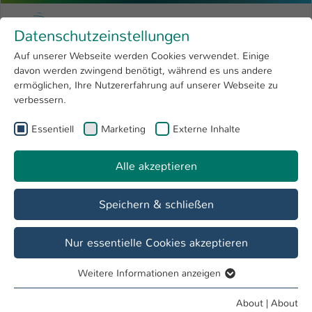
Skip to main content
Menu
University of Applied Sciences Kaiserslauter
Datenschutzeinstellungen
Studying
Open submenu
8
Auf unserer Webseite werden Cookies verwendet. Einige
davon werden zwingend benötigt, während es uns andere
You are here:
Research
Open submenu
4
Dezernat für Studien- und Prüfungsangelegenheiten
ermöglichen, Ihre Nutzererfahrung auf unserer Webseite zu
verbessern.
University
Open submenu
8
Essentiell
Marketing
Externe Inhalte
Student Secretariat Pirmasens
International
Open submenu
8
Alle akzeptieren
Office hours
Speichern & schließen
Address & contact info
Nur essentielle Cookies akzeptieren
Weitere Informationen anzeigen
Essentiell
Prüfungsamt Pirmasens
Essentielle Cookies werden für grundlegende Funktionen
About
|
About