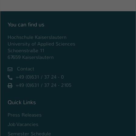
Name
be_typo_user
Anbieter
TYPO3
You can find us
Laufzeit
1 Tag
Hochschule Kaiserslautern
University of Applied Sciences
Dieser Cookie teilt der Webseite mit, ob
Schoenstraße 11
ein Besucher im Typo3-Backend
67659 Kaiserslautern
Zweck
angemeldet ist und Rechte besitzt diese
Contact
zu verwalten.
+49 (0)631 / 37 24 - 0
+49 (0)631 / 37 24 - 2105
Quick Links
Press Releases
Job Vacancies
Semester Schedule