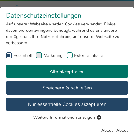
Skip to main content
Menu
University of Applied Sciences Kaiserslauter
Datenschutzeinstellungen
Studying
Open submenu
8
Auf unserer Webseite werden Cookies verwendet. Einige
davon werden zwingend benötigt, während es uns andere
You are here:
Research
Open submenu
4
ermöglichen, Ihre Nutzererfahrung auf unserer Webseite zu
verbessern.
University
Open submenu
8
Essentiell
Marketing
Externe Inhalte
Suche
International
Open submenu
8
Alle akzeptieren
Speichern & schließen
Nur essentielle Cookies akzeptieren
Personenverzeichnis
Weitere Informationen anzeigen
Studiengänge
Essentiell
Essentielle Cookies werden für grundlegende Funktionen
About
|
About