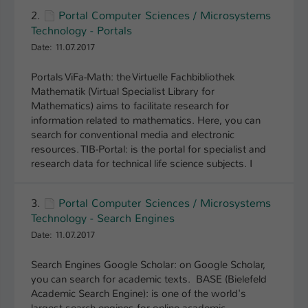
Einstellungen. Unter anderem eine zufällig
2.
Portal Computer Sciences / Microsystems
generierte ID, für die historische
Zweck
Technology - Portals
Speicherung Ihrer vorgenommen
Date: 11.07.2017
Einstellungen, falls der Webseiten-
Betreiber dies eingestellt hat.
Portals ViFa-Math: the Virtuelle Fachbibliothek
Mathematik (Virtual Specialist Library for
Mathematics) aims to facilitate research for
Name
fe_typo_user / PHPSESSID
information related to mathematics. Here, you can
search for conventional media and electronic
Anbieter
TYPO3
resources. TIB-Portal: is the portal for specialist and
research data for technical life science subjects. I
Laufzeit
1 Woche
Dieses Cookie ist ein Standard-Session-
3.
Portal Computer Sciences / Microsystems
Cookie von TYPO3. Es speichert im Fall
Technology - Search Engines
eines Intranet-Logins die Session-ID. So
Date: 11.07.2017
Zweck
kann der eingeloggte Benutzer
wiedererkannt werden und es wird ihm
Search Engines Google Scholar: on Google Scholar,
Zugang zu geschützten Bereichen
you can search for academic texts. BASE (Bielefeld
gewährt.
Academic Search Engine): is one of the world's