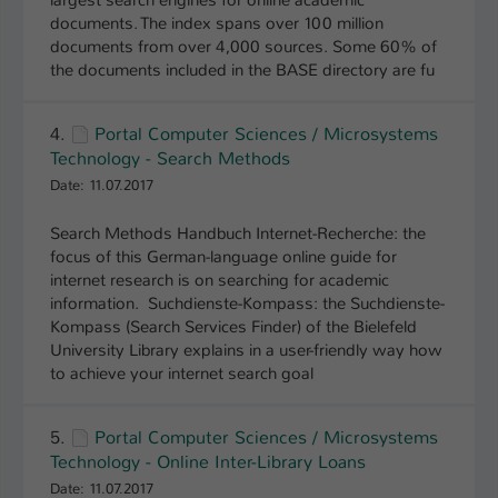
largest search engines for online academic
documents. The index spans over 100 million
Name
be_typo_user
documents from over 4,000 sources. Some 60% of
the documents included in the BASE directory are fu
Anbieter
TYPO3
4.
Portal Computer Sciences / Microsystems
Laufzeit
1 Tag
Technology - Search Methods
Dieser Cookie teilt der Webseite mit, ob
Date: 11.07.2017
ein Besucher im Typo3-Backend
Zweck
angemeldet ist und Rechte besitzt diese
Search Methods Handbuch Internet-Recherche: the
zu verwalten.
focus of this German-language online guide for
internet research is on searching for academic
information. Suchdienste-Kompass: the Suchdienste-
Kompass (Search Services Finder) of the Bielefeld
University Library explains in a user-friendly way how
to achieve your internet search goal
5.
Portal Computer Sciences / Microsystems
Technology - Online Inter-Library Loans
Date: 11.07.2017