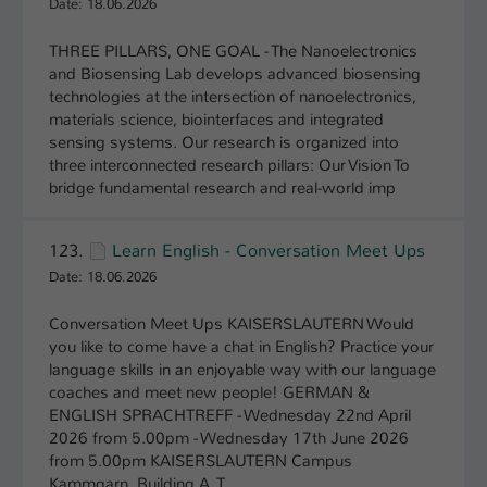
Date: 18.06.2026
Einstellungen. Unter anderem eine zufällig
generierte ID, für die historische
Zweck
THREE PILLARS, ONE GOAL - The Nanoelectronics
Speicherung Ihrer vorgenommen
and Biosensing Lab develops advanced biosensing
Einstellungen, falls der Webseiten-
technologies at the intersection of nanoelectronics,
Betreiber dies eingestellt hat.
materials science, biointerfaces and integrated
sensing systems. Our research is organized into
three interconnected research pillars: Our Vision To
Name
fe_typo_user / PHPSESSID
bridge fundamental research and real-world imp
Anbieter
TYPO3
123.
Learn English - Conversation Meet Ups
Laufzeit
1 Woche
Date: 18.06.2026
Dieses Cookie ist ein Standard-Session-
Conversation Meet Ups KAISERSLAUTERN Would
Cookie von TYPO3. Es speichert im Fall
you like to come have a chat in English? Practice your
eines Intranet-Logins die Session-ID. So
language skills in an enjoyable way with our language
Zweck
kann der eingeloggte Benutzer
coaches and meet new people! GERMAN &
wiedererkannt werden und es wird ihm
ENGLISH SPRACHTREFF - Wednesday 22nd April
Zugang zu geschützten Bereichen
2026 from 5.00pm - Wednesday 17th June 2026
gewährt.
from 5.00pm KAISERSLAUTERN Campus
Kammgarn, Building A, T