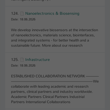
Name
be_typo_user
124.
Nanoelectronics & Biosensing
Anbieter
TYPO3
Date: 18.06.2026
Laufzeit
1 Tag
We develop innovative biosensors at the intersection
of nanoelectronics, materials science, biointerfaces,
and integrated systems - for better health and a
Dieser Cookie teilt der Webseite mit, ob
sustainable future. More about our research
ein Besucher im Typo3-Backend
Zweck
angemeldet ist und Rechte besitzt diese
zu verwalten.
125.
Infrastructure
Date: 18.06.2026
ESTABLISHED COLLABORATION NETWORK -------------
----------------------------------------------------------------------------------- We
collaborate with leading academic and research
partners, clinical partners and industry worldwide.
Academic Partners Clinical Partners Industrial
Partners International Collaborations