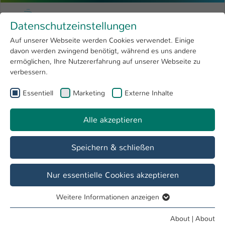
Skip to main content
Menu
University of Applied Sciences Kaiserslauter
Datenschutzeinstellungen
Studying
Open submenu
8
Auf unserer Webseite werden Cookies verwendet. Einige
davon werden zwingend benötigt, während es uns andere
You are here:
Research
Open submenu
4
ermöglichen, Ihre Nutzererfahrung auf unserer Webseite zu
verbessern.
University
Open submenu
8
Essentiell
Marketing
Externe Inhalte
Suche
International
Open submenu
8
Alle akzeptieren
Speichern & schließen
Nur essentielle Cookies akzeptieren
Personenverzeichnis
Weitere Informationen anzeigen
Studiengänge
Essentiell
Essentielle Cookies werden für grundlegende Funktionen
About
|
About