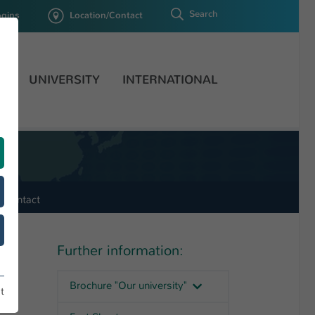
Search
ogins
Location/Contact
H
UNIVERSITY
INTERNATIONAL
Contact
Further information:
Brochure "Our university"
t