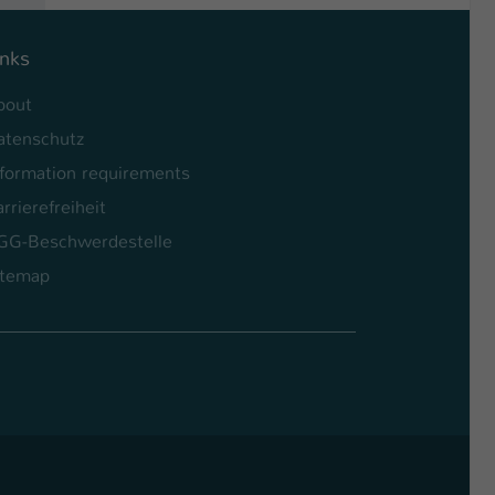
inks
bout
atenschutz
nformation requirements
rrierefreiheit
GG-Beschwerdestelle
itemap
l