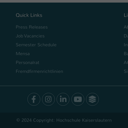
Ihrer vorgenommen Einstellungen, falls der
Webseiten-Betreiber dies eingestellt hat.
Quick Links
L
Name
fe_typo_user / PHPSESSID
Press Releases
A
Job Vacancies
D
Anbieter
TYPO3
Semester Schedule
I
Laufzeit
1 Woche
Mensa
Ba
Personalrat
A
Dieses Cookie ist ein Standard-Session-Cookie
von TYPO3. Es speichert im Fall eines Intranet-
Fremdfirmenrichtlinien
S
Zweck
Logins die Session-ID. So kann der eingeloggte
Benutzer wiedererkannt werden und es wird
ihm Zugang zu geschützten Bereichen gewährt.
Facebook
Instagram
LinkedIn
Youtube
SocialWal
Name
be_typo_user
Anbieter
TYPO3
© 2024 Copyright: Hochschule Kaiserslautern