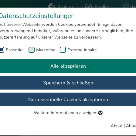
Deutsch
Faculties
L
Datenschutzeinstellungen
Kaiserslautern
Auf unserer Webseite werden Cookies verwendet. Einige davon
werden zwingend benötigt, während es uns andere ermöglichen, Ihre
STUDYING
RESEARC
Nutzererfahrung auf unserer Webseite zu verbessern.
Essentiell
Marketing
Externe Inhalte
Research
ad
Alle akzeptieren
Speichern & schließen
News
Partner universities
Integrated Semesters Abroad
Nur essentielle Cookies akzeptieren
Weitere Informationen anzeigen
Essentiell
Essentielle Cookies werden für grundlegende Funktionen der
Research at the Kaiserslautern University
About
|
Abou
Webseite benötigt. Dadurch ist gewährleistet, dass die Webseite
of Applied Sciences