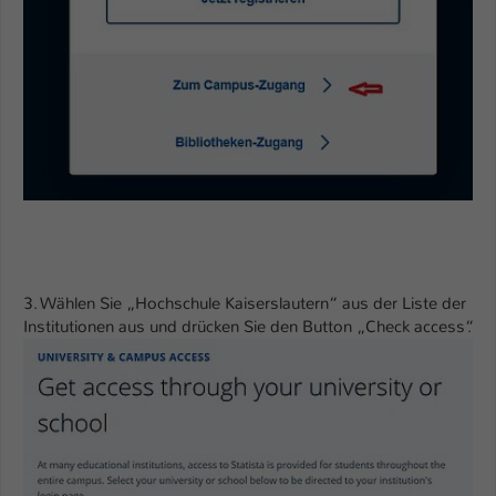
Einstellungen. Unter anderem eine zufällig
generierte ID, für die historische
Zweck
Speicherung Ihrer vorgenommen
Einstellungen, falls der Webseiten-
Betreiber dies eingestellt hat.
Name
fe_typo_user / PHPSESSID
Anbieter
TYPO3
Laufzeit
1 Woche
3. Wählen Sie „Hochschule Kaiserslautern“ aus der Liste der
Dieses Cookie ist ein Standard-Session-
Institutionen aus und drücken Sie den Button „Check access“.
Cookie von TYPO3. Es speichert im Fall
eines Intranet-Logins die Session-ID. So
Zweck
kann der eingeloggte Benutzer
wiedererkannt werden und es wird ihm
Zugang zu geschützten Bereichen
gewährt.