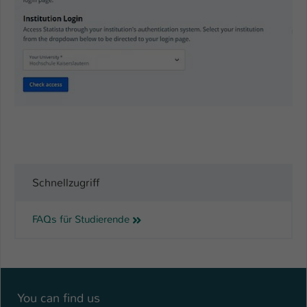
Name
be_typo_user
Anbieter
TYPO3
Laufzeit
1 Tag
Dieser Cookie teilt der Webseite mit, ob
ein Besucher im Typo3-Backend
Zweck
angemeldet ist und Rechte besitzt diese
zu verwalten.
Schnellzugriff
FAQs für Studierende
You can find us