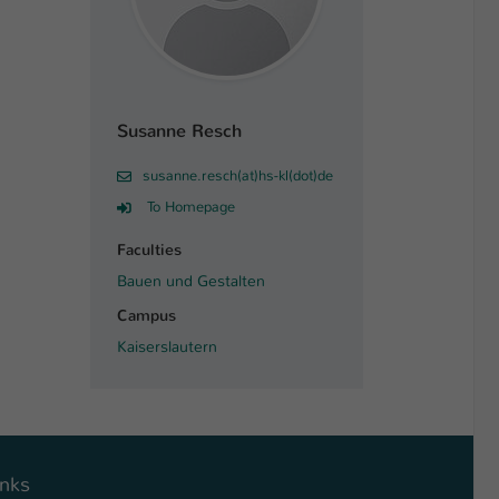
Susanne Resch
susanne.resch(at)hs-kl(dot)de
To Homepage
Faculties
Bauen und Gestalten
Campus
Kaiserslautern
inks