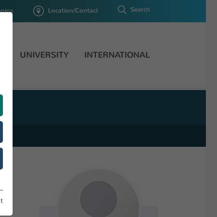
Search
ogins
Location/Contact
H
UNIVERSITY
INTERNATIONAL
t