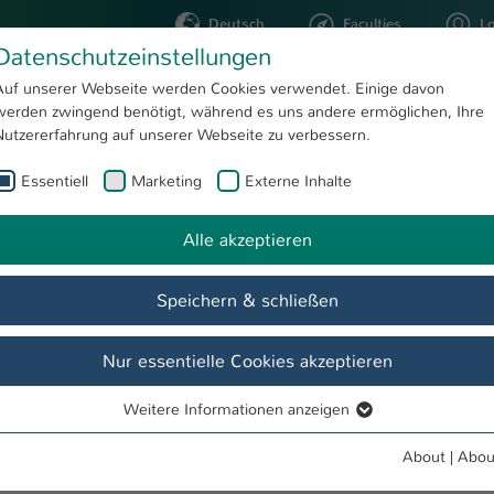
Deutsch
Faculties
L
Datenschutzeinstellungen
Kaiserslautern
Auf unserer Webseite werden Cookies verwendet. Einige davon
werden zwingend benötigt, während es uns andere ermöglichen, Ihre
STUDYING
RESEARC
Nutzererfahrung auf unserer Webseite zu verbessern.
Essentiell
Marketing
Externe Inhalte
ne Resch
Alle akzeptieren
Speichern & schließen
Nur essentielle Cookies akzeptieren
Weitere Informationen anzeigen
Essentiell
Essentielle Cookies werden für grundlegende Funktionen der
About
|
Abou
Webseite benötigt. Dadurch ist gewährleistet, dass die Webseite