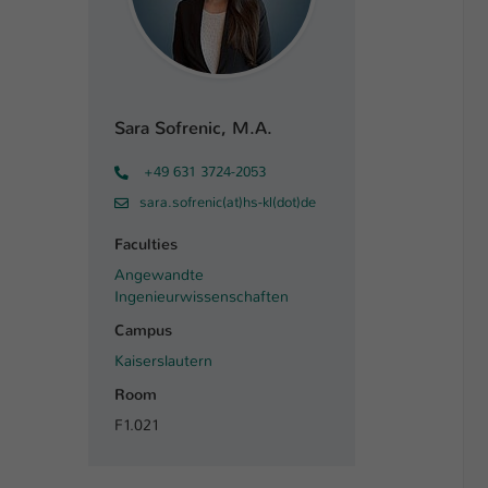
Sara Sofrenic, M.A.
+49 631 3724-2053
sara.sofrenic(at)hs-kl(dot)de
Faculties
Angewandte
Ingenieurwissenschaften
Campus
Kaiserslautern
Room
F1.021