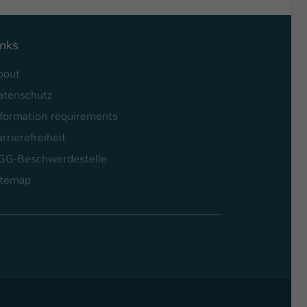
inks
bout
atenschutz
nformation requirements
rrierefreiheit
GG-Beschwerdestelle
itemap
l