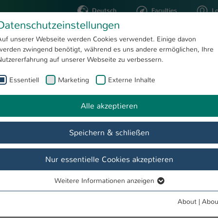
Deutsch
Faculties
L
Datenschutzeinstellungen
Kaiserslautern
Auf unserer Webseite werden Cookies verwendet. Einige davon
werden zwingend benötigt, während es uns andere ermöglichen, Ihre
STUDYING
RESEARC
Nutzererfahrung auf unserer Webseite zu verbessern.
Essentiell
Marketing
Externe Inhalte
ofrenic, M.A.
Alle akzeptieren
Speichern & schließen
Nur essentielle Cookies akzeptieren
Weitere Informationen anzeigen
Essentiell
Essentielle Cookies werden für grundlegende Funktionen der
About
|
Abou
Webseite benötigt. Dadurch ist gewährleistet, dass die Webseite