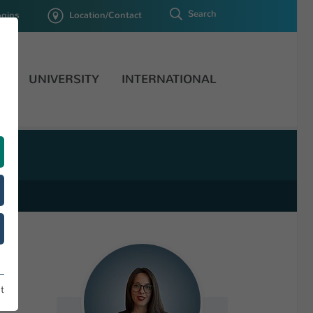
Search
ogins
Location/Contact
H
UNIVERSITY
INTERNATIONAL
t