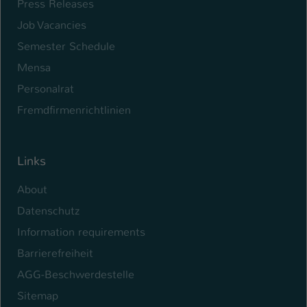
Press Releases
Name
be_typo_user
Job Vacancies
Semester Schedule
Anbieter
TYPO3
Mensa
Laufzeit
1 Tag
Personalrat
Fremdfirmenrichtlinien
Dieser Cookie teilt der Webseite mit, ob
ein Besucher im Typo3-Backend
Zweck
angemeldet ist und Rechte besitzt diese
zu verwalten.
Links
About
Datenschutz
Information requirements
Barrierefreiheit
AGG-Beschwerdestelle
Sitemap