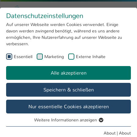
Skip to main content
Menu
University of Applied Sciences Kaiserslauter
Datenschutzeinstellungen
Studying
Open submenu
8
Auf unserer Webseite werden Cookies verwendet. Einige
davon werden zwingend benötigt, während es uns andere
You are here:
Research
Open submenu
4
Robin Guth
Profile
ermöglichen, Ihre Nutzererfahrung auf unserer Webseite zu
verbessern.
University
Open submenu
8
Robin Guth
Essentiell
Marketing
Externe Inhalte
International
Open submenu
8
Alle akzeptieren
Overview
Speichern & schließen
Teaching Fields
VTF Cloudcomputing
Nur essentielle Cookies akzeptieren
Weitere Informationen anzeigen
Operations
Essentiell
Lehrbeauftragter FB IMST
Essentielle Cookies werden für grundlegende Funktionen
About
|
About