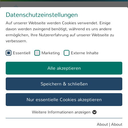
Skip to main content
Menu
University of Applied Sciences Kaiserslauter
Datenschutzeinstellungen
Studying
Open submenu
8
Auf unserer Webseite werden Cookies verwendet. Einige
davon werden zwingend benötigt, während es uns andere
You are here:
Research
Open submenu
4
Dipl.-Ing. (FH) Peter Molter
Profile
ermöglichen, Ihre Nutzererfahrung auf unserer Webseite zu
verbessern.
University
Open submenu
8
Dipl.-Ing. (FH) Peter Molter
Essentiell
Marketing
Externe Inhalte
International
Open submenu
8
Alle akzeptieren
Overview
Speichern & schließen
Operations
Fachbereichsrat IMST
Nur essentielle Cookies akzeptieren
Assistent FB IMST
Weitere Informationen anzeigen
Essentiell
Essentielle Cookies werden für grundlegende Funktionen
About
|
About