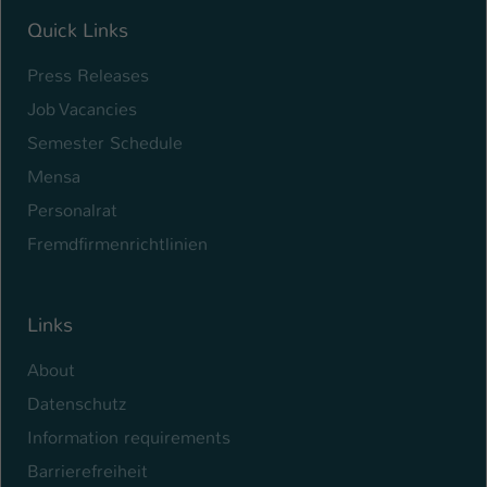
Quick Links
Name
be_typo_user
Press Releases
Anbieter
TYPO3
Job Vacancies
Laufzeit
1 Tag
Semester Schedule
Mensa
Dieser Cookie teilt der Webseite mit, ob
ein Besucher im Typo3-Backend
Personalrat
Zweck
angemeldet ist und Rechte besitzt diese
Fremdfirmenrichtlinien
zu verwalten.
Links
About
Datenschutz
Information requirements
Barrierefreiheit