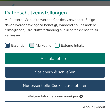
Skip to main content
Menu
University of Applied Sciences Kaiserslauter
Datenschutzeinstellungen
Studying
Open submenu
8
Auf unserer Webseite werden Cookies verwendet. Einige
davon werden zwingend benötigt, während es uns andere
You are here:
Research
Open submenu
4
Prof. Dipl.-Ing. (FH) Matthias Pfaff
Profile
ermöglichen, Ihre Nutzererfahrung auf unserer Webseite zu
verbessern.
University
Open submenu
8
Prof. Dipl.-Ing. (FH) Matthias Pfaff
Essentiell
Marketing
Externe Inhalte
International
Open submenu
8
Alle akzeptieren
Overview
Courses
Projects
Speichern & schließen
Projects
01.11.2024 - 31.10.2028 skills4chips
Mehr
Nur essentielle Cookies akzeptieren
Informationen
Weitere Informationen anzeigen
Essentiell
Essentielle Cookies werden für grundlegende Funktionen
About
|
About