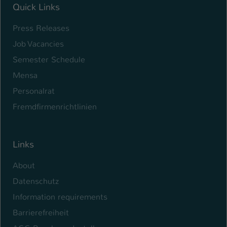
Quick Links
Name
be_typo_user
Press Releases
Anbieter
TYPO3
Job Vacancies
Semester Schedule
Laufzeit
1 Tag
Mensa
Dieser Cookie teilt der Webseite mit, ob
Personalrat
ein Besucher im Typo3-Backend
Zweck
angemeldet ist und Rechte besitzt diese
Fremdfirmenrichtlinien
zu verwalten.
Links
About
Datenschutz
Information requirements
Barrierefreiheit