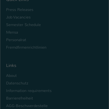
Name
be_typo_user
Press Releases
Job Vacancies
Anbieter
TYPO3
Semester Schedule
Laufzeit
1 Tag
Mensa
Personalrat
Dieser Cookie teilt der Webseite mit, ob
ein Besucher im Typo3-Backend
Fremdfirmenrichtlinien
Zweck
angemeldet ist und Rechte besitzt diese
zu verwalten.
Links
About
Datenschutz
Information requirements
Barrierefreiheit
AGG-Beschwerdestelle