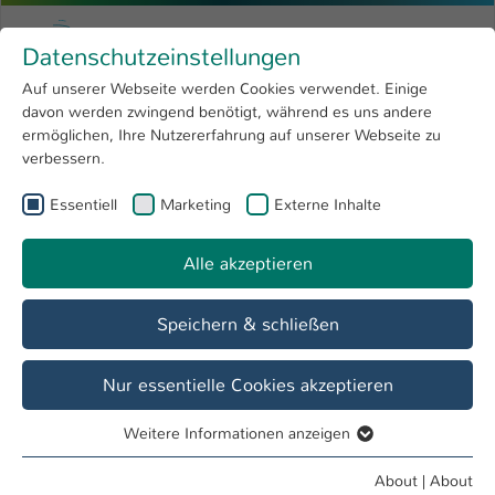
Skip to main content
Menu
University of Applied Sciences Kaiserslauter
Datenschutzeinstellungen
Studying
Open submenu
8
Auf unserer Webseite werden Cookies verwendet. Einige
davon werden zwingend benötigt, während es uns andere
You are here:
Research
Open submenu
4
Martine Stauder
Profile
ermöglichen, Ihre Nutzererfahrung auf unserer Webseite zu
verbessern.
University
Open submenu
8
Martine Stauder
Essentiell
Marketing
Externe Inhalte
International
Open submenu
8
Alle akzeptieren
Overview
Speichern & schließen
Operations
Prüfungsamt
Nur essentielle Cookies akzeptieren
Studierendensekretariat, ZW
Weitere Informationen anzeigen
Essentiell
Essentielle Cookies werden für grundlegende Funktionen
About
|
About