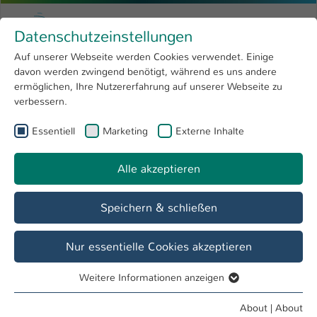
Skip to main content
Menu
University of Applied Sciences Kaiserslauter
Datenschutzeinstellungen
Studying
Open submenu
8
Auf unserer Webseite werden Cookies verwendet. Einige
davon werden zwingend benötigt, während es uns andere
You are here:
Research
Open submenu
4
Leon Werner, B.Sc.
Profile
ermöglichen, Ihre Nutzererfahrung auf unserer Webseite zu
verbessern.
University
Open submenu
8
Leon Werner, B.Sc.
Essentiell
Marketing
Externe Inhalte
International
Open submenu
8
Alle akzeptieren
Overview
Speichern & schließen
Operations
Assistent FB BG
Nur essentielle Cookies akzeptieren
Weitere Informationen anzeigen
Essentiell
Essentielle Cookies werden für grundlegende Funktionen
About
|
About