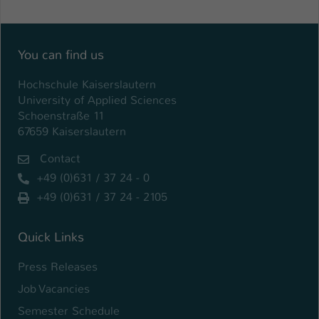
Einstellungen. Unter anderem eine zufällig
generierte ID, für die historische
Zweck
Speicherung Ihrer vorgenommen
Einstellungen, falls der Webseiten-
You can find us
Betreiber dies eingestellt hat.
Hochschule Kaiserslautern
University of Applied Sciences
Name
fe_typo_user / PHPSESSID
Schoenstraße 11
67659 Kaiserslautern
Anbieter
TYPO3
Contact
Laufzeit
1 Woche
+49 (0)631 / 37 24 - 0
+49 (0)631 / 37 24 - 2105
Dieses Cookie ist ein Standard-Session-
Cookie von TYPO3. Es speichert im Fall
eines Intranet-Logins die Session-ID. So
Quick Links
Zweck
kann der eingeloggte Benutzer
Press Releases
wiedererkannt werden und es wird ihm
Zugang zu geschützten Bereichen
Job Vacancies
gewährt.
Semester Schedule