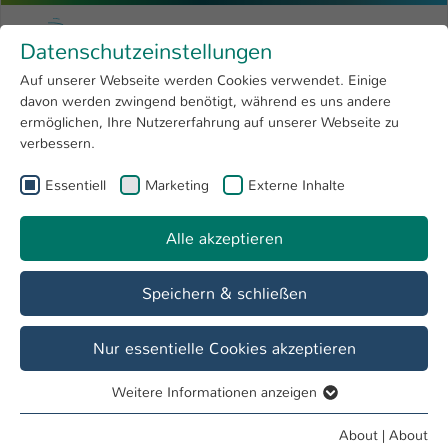
Skip to main content
Menu
University of Applied Sciences Kaiserslauter
Datenschutzeinstellungen
Studying
Open submenu
8
Auf unserer Webseite werden Cookies verwendet. Einige
davon werden zwingend benötigt, während es uns andere
You are here:
Research
Open submenu
4
Lars Konrad
Profile
ermöglichen, Ihre Nutzererfahrung auf unserer Webseite zu
verbessern.
University
Open submenu
8
Lars Konrad
Essentiell
Marketing
Externe Inhalte
International
Open submenu
8
Alle akzeptieren
Overview
Projects
Speichern & schließen
Operations
Projektmitarbeiter
Nur essentielle Cookies akzeptieren
Weitere Informationen anzeigen
Essentiell
Essentielle Cookies werden für grundlegende Funktionen
About
|
About