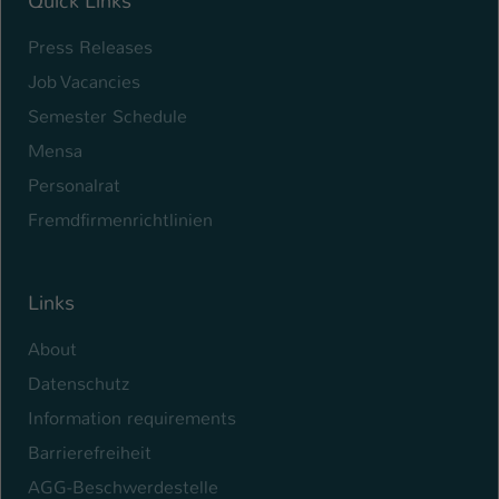
Quick Links
Name
be_typo_user
Press Releases
Job Vacancies
Anbieter
TYPO3
Semester Schedule
Laufzeit
1 Tag
Mensa
Dieser Cookie teilt der Webseite mit, ob
Personalrat
ein Besucher im Typo3-Backend
Zweck
Fremdfirmenrichtlinien
angemeldet ist und Rechte besitzt diese
zu verwalten.
Links
About
Datenschutz
Information requirements
Barrierefreiheit
AGG-Beschwerdestelle