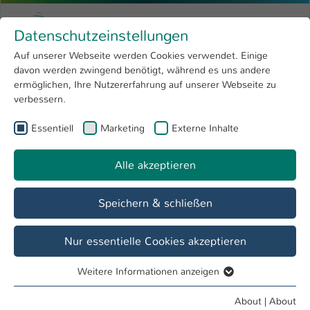
Skip to main content
Menu
University of Applied Sciences Kaiserslauter
Datenschutzeinstellungen
Studying
Open submenu
8
Auf unserer Webseite werden Cookies verwendet. Einige
davon werden zwingend benötigt, während es uns andere
You are here:
Research
Open submenu
4
Prof. Dipl.-Ing. Karl-Heinz Helmstädter
Profile
ermöglichen, Ihre Nutzererfahrung auf unserer Webseite zu
verbessern.
University
Open submenu
8
Prof. Dipl.-Ing. Karl-Heinz Helmstädter
Essentiell
Marketing
Externe Inhalte
International
Open submenu
8
Alle akzeptieren
Overview
Courses
Speichern & schließen
Teaching Fields
Konstruktion, Maschinenelemente, CAD, Grundlagen
Nur essentielle Cookies akzeptieren
des Maschinenbaus
Weitere Informationen anzeigen
Essentiell
Research Areas
Essentielle Cookies werden für grundlegende Funktionen
About
|
About
Angewandte Forschung und Wissenstransfer in den