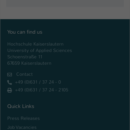
Name
be_typo_user
Anbieter
TYPO3
You can find us
Laufzeit
1 Tag
Hochschule Kaiserslautern
Dieser Cookie teilt der Webseite mit, ob
University of Applied Sciences
ein Besucher im Typo3-Backend
Schoenstraße 11
Zweck
angemeldet ist und Rechte besitzt diese
67659 Kaiserslautern
zu verwalten.
Contact
+49 (0)631 / 37 24 - 0
+49 (0)631 / 37 24 - 2105
Quick Links
Press Releases
Job Vacancies