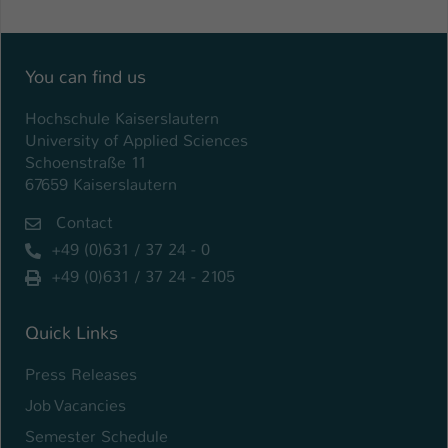
Einstellungen. Unter anderem eine zufällig
generierte ID, für die historische
Zweck
Speicherung Ihrer vorgenommen
Einstellungen, falls der Webseiten-
You can find us
Betreiber dies eingestellt hat.
Hochschule Kaiserslautern
University of Applied Sciences
Name
fe_typo_user / PHPSESSID
Schoenstraße 11
67659 Kaiserslautern
Anbieter
TYPO3
Contact
Laufzeit
1 Woche
+49 (0)631 / 37 24 - 0
+49 (0)631 / 37 24 - 2105
Dieses Cookie ist ein Standard-Session-
Cookie von TYPO3. Es speichert im Fall
eines Intranet-Logins die Session-ID. So
Quick Links
Zweck
kann der eingeloggte Benutzer
Press Releases
wiedererkannt werden und es wird ihm
Zugang zu geschützten Bereichen
Job Vacancies
gewährt.
Semester Schedule