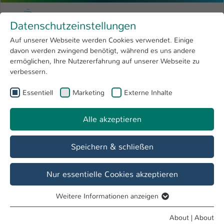
Skip to main content
Menu
University of Applied Sciences Kaiserslauter
Datenschutzeinstellungen
Studying
Open submenu
8
Auf unserer Webseite werden Cookies verwendet. Einige
davon werden zwingend benötigt, während es uns andere
You are here:
Research
Open submenu
4
Dr. Henriette Meissner
Profile
ermöglichen, Ihre Nutzererfahrung auf unserer Webseite zu
verbessern.
University
Open submenu
8
Dr. Henriette Meissner
Essentiell
Marketing
Externe Inhalte
International
Open submenu
8
Alle akzeptieren
Overview
Speichern & schließen
Operations
Lehrbeauftragte FB BW
Nur essentielle Cookies akzeptieren
Weitere Informationen anzeigen
Essentiell
Essentielle Cookies werden für grundlegende Funktionen
About
|
About