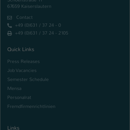
67659 Kaiserslautern
Name
be_typo_user
Contact
Anbieter
TYPO3
+49 (0)631 / 37 24 - 0
+49 (0)631 / 37 24 - 2105
Laufzeit
1 Tag
Dieser Cookie teilt der Webseite mit, ob
Quick Links
ein Besucher im Typo3-Backend
Zweck
angemeldet ist und Rechte besitzt diese
Press Releases
zu verwalten.
Job Vacancies
Semester Schedule
Mensa
Personalrat
Fremdfirmenrichtlinien
Links