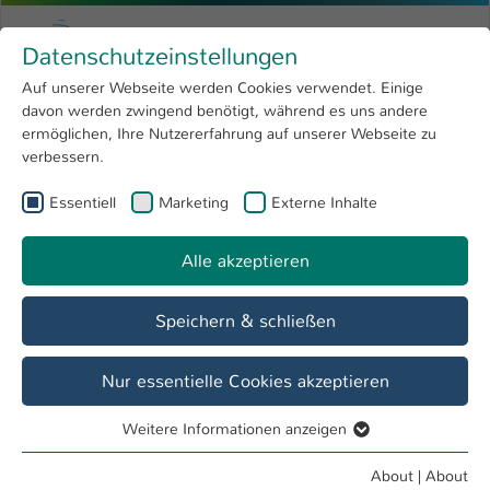
Skip to main content
Menu
University of Applied Sciences Kaiserslauter
Datenschutzeinstellungen
Studying
Open submenu
8
Auf unserer Webseite werden Cookies verwendet. Einige
davon werden zwingend benötigt, während es uns andere
You are here:
Research
Open submenu
4
Prof. Dipl.-Ing. Fabian Wagner
Profile
ermöglichen, Ihre Nutzererfahrung auf unserer Webseite zu
verbessern.
University
Open submenu
8
Prof. Dipl.-Ing. Fabian Wagner
Essentiell
Marketing
Externe Inhalte
International
Open submenu
8
Alle akzeptieren
Overview
Speichern & schließen
Teaching Fields
Baukonstruktion, Gebäudelehre und Entwerfen im
Nur essentielle Cookies akzeptieren
Bestand
Weitere Informationen anzeigen
Essentiell
Operations
Essentielle Cookies werden für grundlegende Funktionen
About
|
About
Studiengangsleitung: